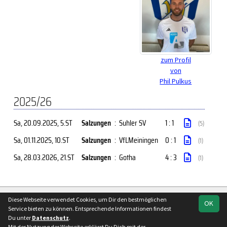
zum Profil
von
Phil Pulkus
2025/26
Sa, 20.09.2025
, 5.ST
Salzungen
:
Suhler SV
1 : 1
(5)
Sa, 01.11.2025
, 10.ST
Salzungen
:
VfLMeiningen
0 : 1
(1)
Sa, 28.03.2026
, 21.ST
Salzungen
:
Gotha
4 : 3
(1)
soccero.de
Diese Webseite verwendet Cookies, um Dir den bestmöglichen
OK
© 2006 - 2026
Service bieten zu können. Entsprechende Informationen findest
Du unter
Datenschutz
.
Besucherstatistik
Kontakt
Impressum
Geburtstage
Mit der Nutzung der Webseite erklärst Du Dich mit der