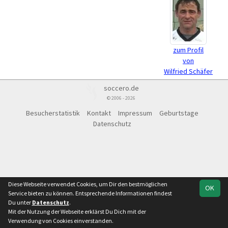
zum Profil
von
Wilfried Schäfer
soccero.de
© 2006 - 2026
Besucherstatistik
Kontakt
Impressum
Geburtstage
Datenschutz
Diese Webseite verwendet Cookies, um Dir den bestmöglichen
OK
Service bieten zu können. Entsprechende Informationen findest
Du unter
Datenschutz
.
Mit der Nutzung der Webseite erklärst Du Dich mit der
Verwendung von Cookies einverstanden.