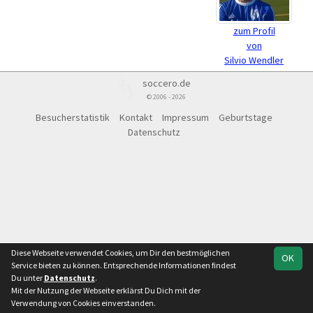
zum Profil
von
Silvio Wendler
soccero.de
© 2006 - 2026
Besucherstatistik
Kontakt
Impressum
Geburtstage
Datenschutz
Diese Webseite verwendet Cookies, um Dir den bestmöglichen
OK
Service bieten zu können. Entsprechende Informationen findest
Du unter
Datenschutz
.
Mit der Nutzung der Webseite erklärst Du Dich mit der
Verwendung von Cookies einverstanden.