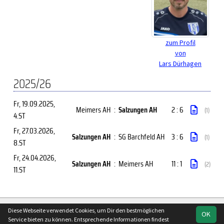
zum Profil
von
Lars Dürhagen
2025/26
Fr, 19.09.2025
,
Meimers AH
:
Salzungen AH
2 : 6
(1)
4.ST
Fr, 27.03.2026
,
Salzungen AH
:
SG Barchfeld AH
3 : 6
(1)
8.ST
Fr, 24.04.2026
,
Salzungen AH
:
Meimers AH
11 : 1
(2)
11.ST
soccero.de
Diese Webseite verwendet Cookies, um Dir den bestmöglichen
OK
© 2006 - 2026
Service bieten zu können. Entsprechende Informationen findest