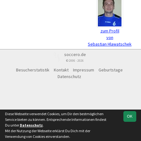
zum Profil
von
Sebastian Hlawatschek
soccero.de
© 2006 - 2026
Besucherstatistik
Kontakt
Impressum
Geburtstage
Datenschutz
Diese Webseite verwendet Cookies, um Dir den bestmöglichen
OK
Service bieten zu können. Entsprechende Informationen findest
Du unter
Datenschutz
.
Mit der Nutzung der Webseite erklärst Du Dich mit der
Verwendung von Cookies einverstanden.