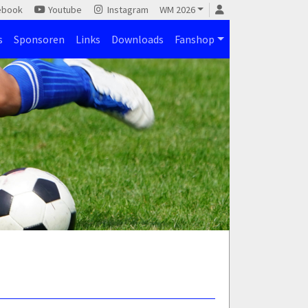
ebook
Youtube
Instagram
WM 2026
s
Sponsoren
Links
Downloads
Fanshop
)