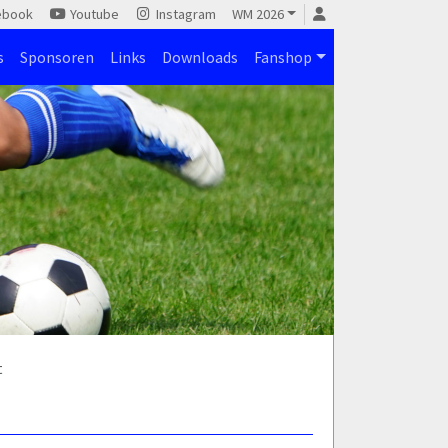
ebook
Youtube
Instagram
WM 2026
s
Sponsoren
Links
Downloads
Fanshop
t
)