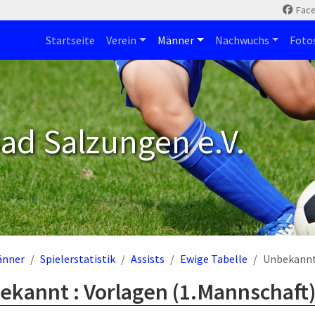
Fac
Startseite
Verein
Männer
Nachwuchs
Foto
ad Salzungen e.V.
änner
Spielerstatistik
Assists
Ewige Tabelle
Unbekann
ekannt : Vorlagen (1.Mannschaft