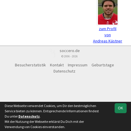
zum Profil
von
Andreas Kästner
soccero.de
© 2006 - 2026
Besucherstatistik
Kontakt
Impressum
Geburtstage
Datenschutz
Diese Webseite verwendet Cookies, um Dir den bestmöglichen
OK
Service bieten zu können. Entsprechende Informationen findest
Du unter
Datenschutz
.
Mit der Nutzung der Webseite erklärst Du Dich mit der
Verwendung von Cookies einverstanden.