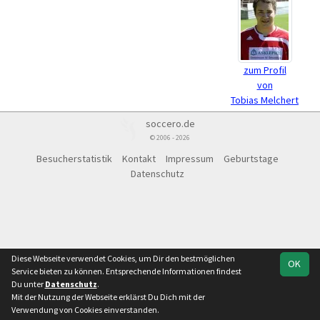
zum Profil
von
Tobias Melchert
soccero.de
© 2006 - 2026
Besucherstatistik
Kontakt
Impressum
Geburtstage
Datenschutz
Diese Webseite verwendet Cookies, um Dir den bestmöglichen
OK
Service bieten zu können. Entsprechende Informationen findest
Du unter
Datenschutz
.
Mit der Nutzung der Webseite erklärst Du Dich mit der
Verwendung von Cookies einverstanden.