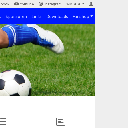
ebook
Youtube
Instagram
WM 2026
s
Sponsoren
Links
Downloads
Fanshop