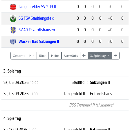
Langenfelder SV 1919 II
0
0
0
0
+0
0
SG FSV Stadtlengsfeld
0
0
0
0
+0
0
SV 49 Eckardtshausen
0
0
0
0
+0
0
Wacker Bad Salzungen II
0
0
0
0
+0
0
Gesamt
Hin
Rück
Heim
Auswärts
3. Spieltag
3. Spieltag
Sa, 05.09.2026
Stadtlfd.
:
Salzungen II
10:00
Sa, 05.09.2026
Langenfeld II
:
Eckardtshaus
11:00
BSG Tiefenort II ist spielfrei
4. Spieltag
So, 13.09.2026
Langenfeld II
:
Salzungen II
11:00