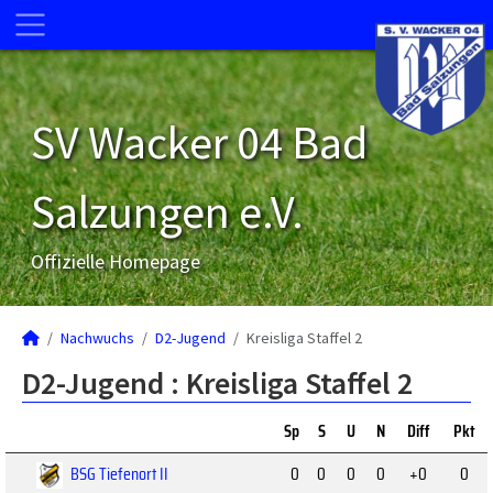
SV Wacker 04 Bad
Salzungen e.V.
Offizielle Homepage
Nachwuchs
D2-Jugend
Kreisliga Staffel 2
D2-Jugend :
Kreisliga Staffel 2
Sp
S
U
N
Diff
Pkt
BSG Tiefenort II
0
0
0
0
+0
0