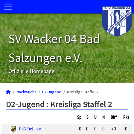
SV Wacker 04 Bad
Salzungen e.V.
Offizielle Homepage
Nachwuchs
D2-Jugend
Kreisliga Staffel 2
D2-Jugend :
Kreisliga Staffel 2
Sp
S
U
N
Diff
Pkt
BSG Tiefenort II
0
0
0
0
+0
0