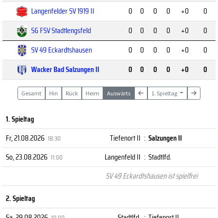
Langenfelder SV 1919 II
0
0
0
0
+0
0
SG FSV Stadtlengsfeld
0
0
0
0
+0
0
SV 49 Eckardtshausen
0
0
0
0
+0
0
Wacker Bad Salzungen II
0
0
0
0
+0
0
Gesamt
Hin
Rück
Heim
Auswärts
1. Spieltag
1. Spieltag
Fr, 21.08.2026
Tiefenort II
:
Salzungen II
18:30
So, 23.08.2026
Langenfeld II
:
Stadtlfd.
11:00
SV 49 Eckardtshausen ist spielfrei
2. Spieltag
Sa, 29.08.2026
Stadtlfd.
:
Tiefenort II
10:00