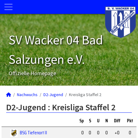
SV Wacker 04 Bad
Salzungen e.V.
Offizielle Homepage
Nachwuchs
D2-Jugend
Kreisliga Staffel 2
D2-Jugend :
Kreisliga Staffel 2
Sp
S
U
N
Diff
Pkt
BSG Tiefenort II
0
0
0
0
+0
0