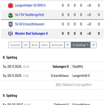
Langenfelder SV 1919 II
0
0
0
0
+0
0
SG FSV Stadtlengsfeld
0
0
0
0
+0
0
SV 49 Eckardtshausen
0
0
0
0
+0
0
Wacker Bad Salzungen II
0
0
0
0
+0
0
Gesamt
Hin
Rück
Heim
Auswärts
8. Spieltag
8. Spieltag
So, 08.11.2026
Salzungen II
:
Stadtlfd.
10:30
So, 08.11.2026
Eckardtshaus
:
Langenfeld II
11:00
BSG Tiefenort II ist spielfrei
9. Spieltag
Sa, 06.03.2027
Tiefenort II
:
Eckardtshaus
10:00