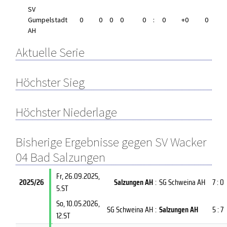
SV
Gumpelstadt
0
0
0
0
0
:
0
+0
0
AH
Aktuelle Serie
Höchster Sieg
Höchster Niederlage
Bisherige Ergebnisse gegen SV Wacker
04 Bad Salzungen
Fr, 26.09.2025
,
2025/26
Salzungen AH
:
SG Schweina AH
7 : 0
5.ST
So, 10.05.2026
,
SG Schweina AH
:
Salzungen AH
5 : 7
12.ST