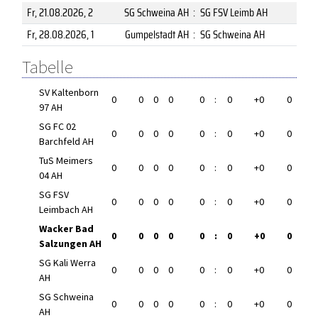
Fr, 21.08.2026
, 2
SG Schweina AH
:
SG FSV Leimb AH
Fr, 28.08.2026
, 1
Gumpelstadt AH
:
SG Schweina AH
Tabelle
SV Kaltenborn
0
0
0
0
0
:
0
+0
0
97 AH
SG FC 02
0
0
0
0
0
:
0
+0
0
Barchfeld AH
TuS Meimers
0
0
0
0
0
:
0
+0
0
04 AH
SG FSV
0
0
0
0
0
:
0
+0
0
Leimbach AH
Wacker Bad
0
0
0
0
0
:
0
+0
0
Salzungen AH
SG Kali Werra
0
0
0
0
0
:
0
+0
0
AH
SG Schweina
0
0
0
0
0
:
0
+0
0
AH