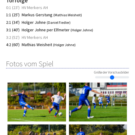
Torfolge
0:1 (23')
HV Merkers AH
1:1 (25')
Markus Gerstung
(Mathias Weisheit)
2:1 (34')
Holger Johne
(Daniel Fiedler)
3:1 (40')
Holger Johne per Elfmeter
(Holger Johne)
3:2 (52')
HV Merkers AH
4:2 (60')
Mathias Weisheit
(Holger Johne)
Fotos vom Spiel
Größe der Vorschaubilder