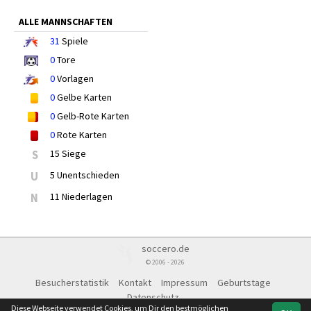
ALLE MANNSCHAFTEN
31
Spiele
0
Tore
0
Vorlagen
0
Gelbe Karten
0
Gelb-Rote Karten
0
Rote Karten
S
15 Siege
U
5 Unentschieden
N
11 Niederlagen
soccero.de
© 2006 - 2026
Besucherstatistik
Kontakt
Impressum
Geburtstage
Datenschutz
Diese Webseite verwendet Cookies, um Dir den bestmöglichen