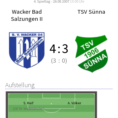
4. Spieltag - 26.08.2007
15:00 Uhr
Wacker Bad
TSV Sünna
Salzungen II
4
:
3
(3
:
0)
Aufstellung
S. Reif
A. Völker
(26' M. Weilmünster)