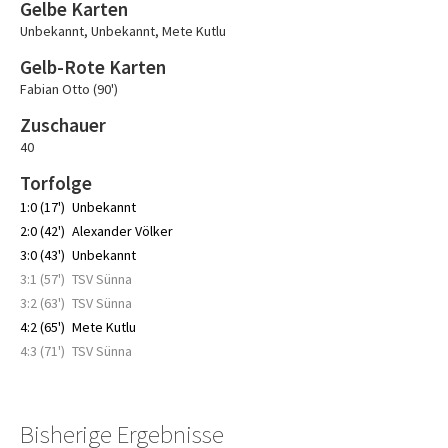
Gelbe Karten
Unbekannt
,
Unbekannt
,
Mete Kutlu
Gelb-Rote Karten
Fabian Otto (90')
Zuschauer
40
Torfolge
1:0 (17')
Unbekannt
2:0 (42')
Alexander Völker
3:0 (43')
Unbekannt
3:1 (57')
TSV Sünna
3:2 (63')
TSV Sünna
4:2 (65')
Mete Kutlu
4:3 (71')
TSV Sünna
Bisherige Ergebnisse