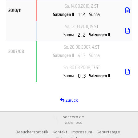
Sa, 14.08.2010
, 2.ST
2010/11
1 : 2
Salzungen II
Sünna
Sa, 12.03.2011
, 15.ST
2 : 2
Sünna
Salzungen II
So, 26.08.2007
, 4.ST
2007/08
4 : 3
Salzungen II
Sünna
So, 30.03.2008
, 17.ST
0 : 3
Sünna
Salzungen II
Zurück
soccero.de
© 2006 - 2026
Besucherstatistik
Kontakt
Impressum
Geburtstage