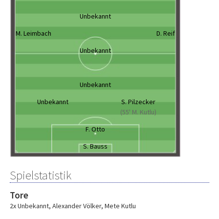
Unbekannt
M. Leimbach
D. Reif
Unbekannt
Unbekannt
Unbekannt
S. Pilzecker
(55' M. Kutlu)
F. Otto
S. Bauss
Spielstatistik
Tore
2x Unbekannt
,
Alexander Völker
,
Mete Kutlu