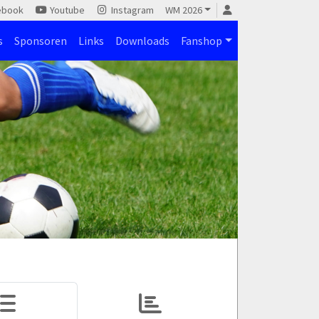
ebook
Youtube
Instagram
WM 2026
s
Sponsoren
Links
Downloads
Fanshop