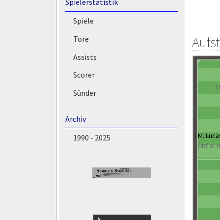
Spielerstatistik
Spiele
Aufs
Tore
Assists
Scorer
(
Sünder
Archiv
M. Luca
1990 - 2025
(46' A.