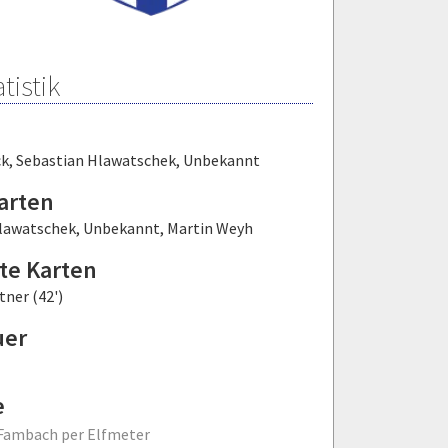
tistik
ck
,
Sebastian Hlawatschek
,
Unbekannt
arten
lawatschek
,
Unbekannt
,
Martin Weyh
te Karten
ner (42')
uer
e
Fambach per Elfmeter