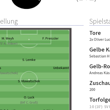
tellung
Spielsta
Tore
M. Weyh
F. Preissler
2x Oliver Lu
75' A. Völker)
Gelbe K
Sebastian H
S. Lemke
Gelb-Ro
s
Unbekannt
Andreas Käst
 Hlawatschek)
S. Hlawatschek
Zuscha
200
O. Luck
Torfolg
(84' C. Groß)
1:0 (10')
SV 