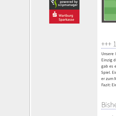
+++ 
Unsere 
Einzig 
gab es 
Spiel. E
er zum 
Fazit: E
Bish