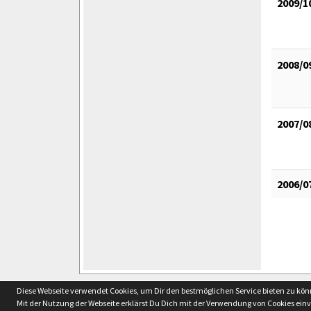
2009/1
2008/0
2007/0
2006/0
soccero.de
Diese Webseite verwendet Cookies, um Dir den bestmöglichen Service bieten zu kö
© 2006 - 2026
Mit der Nutzung der Webseite erklärst Du Dich mit der Verwendung von Cookies ein