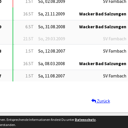
0
1.ST
So, 02.08.2009
SV Fambach
16.ST
Sa, 21.11.2009
Wacker Bad Salzungen
9
6.ST
So, 31.08.2008
Wacker Bad Salzungen
21.ST
So, 29.03.2009
SV Fambach
8
1.ST
So, 12.08.2007
SV Fambach
16.ST
Sa, 08.03.2008
Wacker Bad Salzungen
7
1.ST
Sa, 11.08.2007
SV Fambach
Zurück
Besucherstatistik
Kontakt
nnen. Entsprechende Informationen findest Du unter
Datenschutz
.
verstanden.