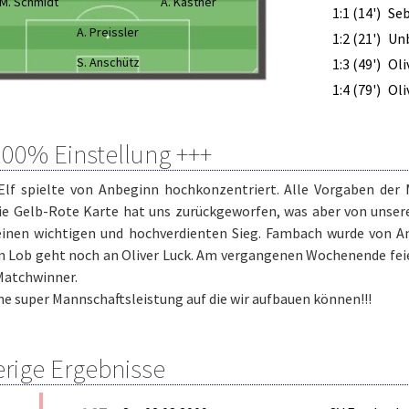
M. Schmidt
A. Kästner
1:1 (14')
Seb
A. Preissler
1:2 (21')
Un
S. Anschütz
1:3 (49')
Oli
1:4 (79')
Oli
100% Einstellung +++
Elf spielte von Anbeginn hochkonzentriert. Alle Vorgaben de
die Gelb-Rote Karte hat uns zurückgeworfen, was aber von unser
einen wichtigen und hochverdienten Sieg. Fambach wurde von An
in Lob geht noch an Oliver Luck. Am vergangenen Wochenende fei
Matchwinner.
ine super Mannschaftsleistung auf die wir aufbauen können!!!
erige Ergebnisse