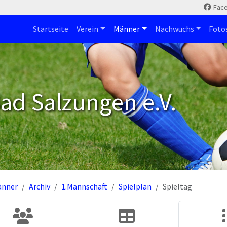
Fac
Startseite
Verein
Männer
Nachwuchs
Foto
ad Salzungen e.V.
änner
Archiv
1.Mannschaft
Spielplan
Spieltag