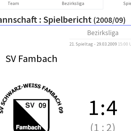
Team
Bezirksliga
Spi
annschaft :
Spielbericht
(2008/09)
Bezirksliga
21. Spieltag - 29.03.2009
15:00 
SV Fambach
1
:
4
(1
:
2)