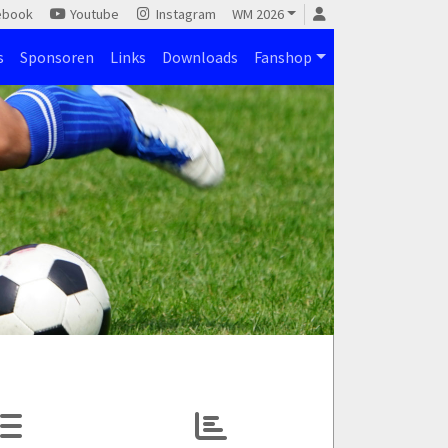
ebook
Youtube
Instagram
WM 2026
s
Sponsoren
Links
Downloads
Fanshop