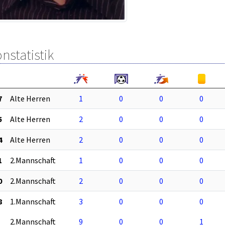
nstatistik
7
Alte Herren
1
0
0
0
5
Alte Herren
2
0
0
0
4
Alte Herren
2
0
0
0
1
2.Mannschaft
1
0
0
0
0
2.Mannschaft
2
0
0
0
8
1.Mannschaft
3
0
0
0
2.Mannschaft
9
0
0
1