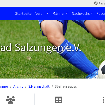
Fac
Startseite
Verein
Männer
Nachwuchs
Foto
ad Salzungen e.V.
änner
Archiv
2.Mannschaft
Steffen Bauss