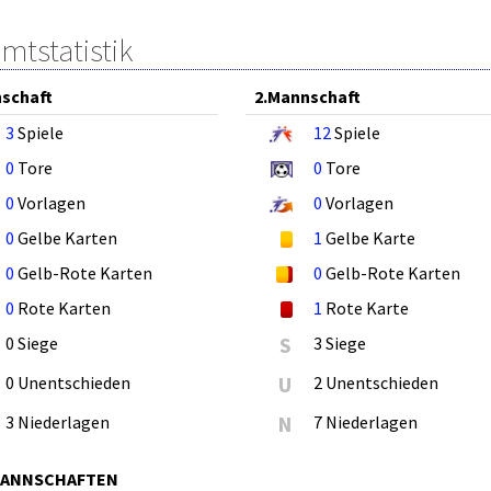
mtstatistik
schaft
2.Mannschaft
3
Spiele
12
Spiele
0
Tore
0
Tore
0
Vorlagen
0
Vorlagen
0
Gelbe Karten
1
Gelbe Karte
0
Gelb-Rote Karten
0
Gelb-Rote Karten
0
Rote Karten
1
Rote Karte
0 Siege
S
3 Siege
0 Unentschieden
U
2 Unentschieden
3 Niederlagen
N
7 Niederlagen
MANNSCHAFTEN