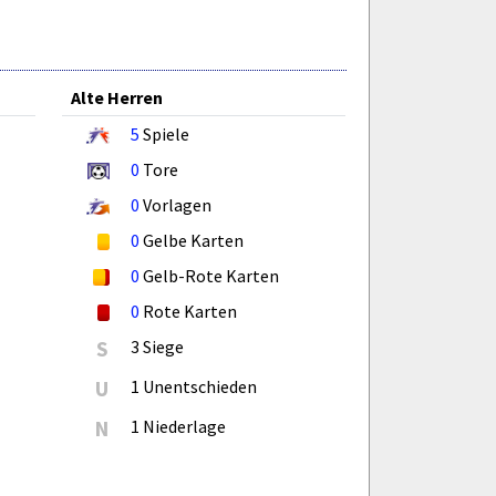
Alte Herren
5
Spiele
0
Tore
0
Vorlagen
0
Gelbe Karten
0
Gelb-Rote Karten
0
Rote Karten
S
3 Siege
U
1 Unentschieden
N
1 Niederlage