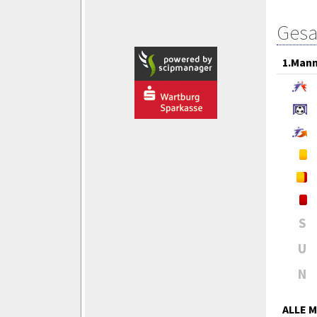
Gesa
1.Mann
S
U
N
ALLE 