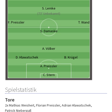
S. Lemke
(73' Unbekannt)
F. Preissler
T. Wand
S. Damaske
A. Völker
D. Hlawatschek
B. Krügel
A. Preissler
C. Stern
Spielstatistik
Tore
2x Mathias Weisheit
,
Florian Preissler
,
Adrian Hlawatschek
,
Patrick Niebergall