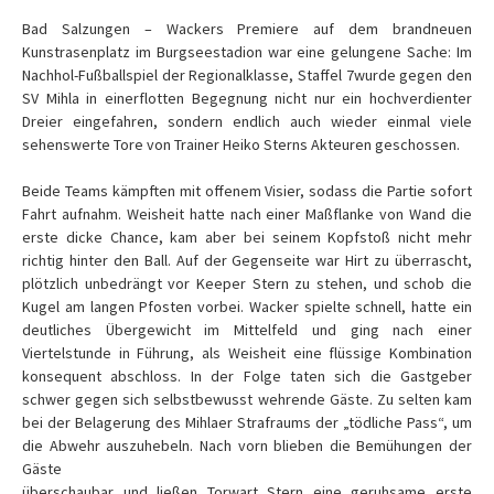
Bad Salzungen – Wackers Premiere auf dem brandneuen
Kunstrasenplatz im Burgseestadion war eine gelungene Sache: Im
Nachhol-Fußballspiel der Regionalklasse, Staffel 7wurde gegen den
SV Mihla in einerflotten Begegnung nicht nur ein hochverdienter
Dreier eingefahren, sondern endlich auch wieder einmal viele
sehenswerte Tore von Trainer Heiko Sterns Akteuren geschossen.
Beide Teams kämpften mit offenem Visier, sodass die Partie sofort
Fahrt aufnahm. Weisheit hatte nach einer Maßflanke von Wand die
erste dicke Chance, kam aber bei seinem Kopfstoß nicht mehr
richtig hinter den Ball. Auf der Gegenseite war Hirt zu überrascht,
plötzlich unbedrängt vor Keeper Stern zu stehen, und schob die
Kugel am langen Pfosten vorbei. Wacker spielte schnell, hatte ein
deutliches Übergewicht im Mittelfeld und ging nach einer
Viertelstunde in Führung, als Weisheit eine flüssige Kombination
konsequent abschloss. In der Folge taten sich die Gastgeber
schwer gegen sich selbstbewusst wehrende Gäste. Zu selten kam
bei der Belagerung des Mihlaer Strafraums der „tödliche Pass“, um
die Abwehr auszuhebeln. Nach vorn blieben die Bemühungen der
Gäste
überschaubar und ließen Torwart Stern eine geruhsame erste