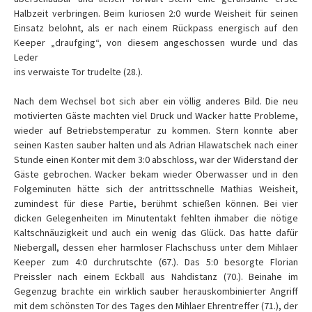
Halbzeit verbringen. Beim kuriosen 2:0 wurde Weisheit für seinen
Einsatz belohnt, als er nach einem Rückpass energisch auf den
Keeper „draufging“, von diesem angeschossen wurde und das
Leder
ins verwaiste Tor trudelte (28.).
Nach dem Wechsel bot sich aber ein völlig anderes Bild. Die neu
motivierten Gäste machten viel Druck und Wacker hatte Probleme,
wieder auf Betriebstemperatur zu kommen. Stern konnte aber
seinen Kasten sauber halten und als Adrian Hlawatschek nach einer
Stunde einen Konter mit dem 3:0 abschloss, war der Widerstand der
Gäste gebrochen. Wacker bekam wieder Oberwasser und in den
Folgeminuten hätte sich der antrittsschnelle Mathias Weisheit,
zumindest für diese Partie, berühmt schießen können. Bei vier
dicken Gelegenheiten im Minutentakt fehlten ihmaber die nötige
Kaltschnäuzigkeit und auch ein wenig das Glück. Das hatte dafür
Niebergall, dessen eher harmloser Flachschuss unter dem Mihlaer
Keeper zum 4:0 durchrutschte (67.). Das 5:0 besorgte Florian
Preissler nach einem Eckball aus Nahdistanz (70.). Beinahe im
Gegenzug brachte ein wirklich sauber herauskombinierter Angriff
mit dem schönsten Tor des Tages den Mihlaer Ehrentreffer (71.), der