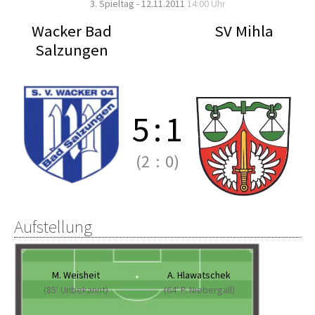
3. Spieltag - 12.11.2011
14:00 Uhr
Wacker Bad
SV Mihla
Salzungen
5
:
1
(2
:
0)
Aufstellung
M. Weisheit
A. Hlawatschek
(85' Unbekannt)
(64' P. Niebergall)