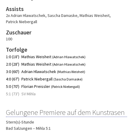
Assists
2x Adrian Hlawatschek
,
Sascha Damaske
,
Mathias Weisheit
,
Patrick Niebergall
Zuschauer
100
Torfolge
1:0 (18')
Mathias Weisheit
(Adrian Hlawatschek)
2:0 (28')
Mathias Weisheit
(Adrian Hlawatschek)
3:0 (60')
Adrian Hlawatschek
(Mathias Weisheit)
4:0 (67')
Patrick Niebergall
(Sascha Damaske)
5:0 (70')
Florian Preissler
(Patrick Niebergall)
5:1 (73')
SV Mihla
Gelungene Premiere auf dem Kunstrasen
Stern(s)-Stunde
Bad Salzungen – Mihla 5:1