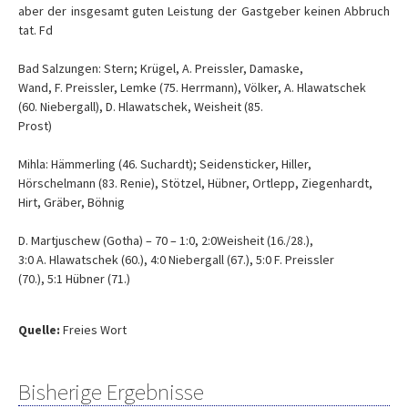
aber der insgesamt guten Leistung der Gastgeber keinen Abbruch
tat. Fd
Bad Salzungen: Stern; Krügel, A. Preissler, Damaske,
Wand, F. Preissler, Lemke (75. Herrmann), Völker, A. Hlawatschek
(60. Niebergall), D. Hlawatschek, Weisheit (85.
Prost)
Mihla: Hämmerling (46. Suchardt); Seidensticker, Hiller,
Hörschelmann (83. Renie), Stötzel, Hübner, Ortlepp, Ziegenhardt,
Hirt, Gräber, Böhnig
D. Martjuschew (Gotha) – 70 – 1:0, 2:0Weisheit (16./28.),
3:0 A. Hlawatschek (60.), 4:0 Niebergall (67.), 5:0 F. Preissler
(70.), 5:1 Hübner (71.)
Quelle:
Freies Wort
Bisherige Ergebnisse