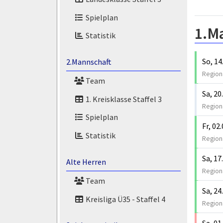
Spielplan
1.M
Statistik
So, 14
2.Mannschaft
Regiona
Team
Sa, 20
1. Kreisklasse Staffel 3
Regiona
Spielplan
Fr, 02
Statistik
Regiona
Sa, 17
Alte Herren
Regiona
Team
Sa, 24
Kreisliga Ü35 - Staffel 4
Regiona
Sa, 01