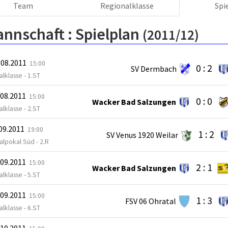
Team
Regionalklasse
Spi
annschaft :
Spielplan
(2011/12)
.08.2011
15:00
0 : 2
SV Dermbach
lklasse - 1.ST
.08.2011
15:00
0 : 0
Wacker Bad Salzungen
lklasse - 2.ST
.09.2011
19:00
1 : 2
SV Venus 1920 Weilar
lpokal Süd - 2.R
.09.2011
15:00
2 : 1
Wacker Bad Salzungen
lklasse - 5.ST
.09.2011
15:00
1 : 3
FSV 06 Ohratal
lklasse - 6.ST
.10.2011