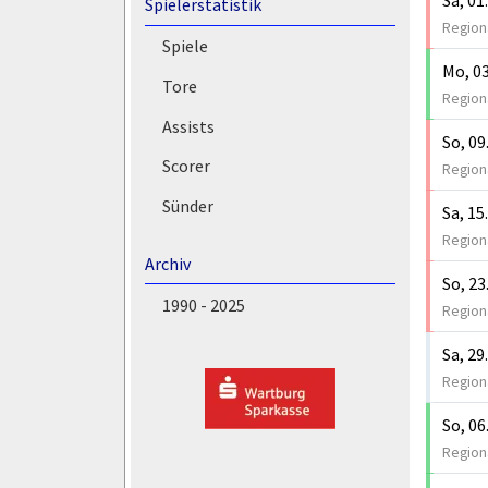
Spielerstatistik
Regiona
Spiele
Mo, 03
Tore
Region
Assists
So, 09
Scorer
Regiona
Sünder
Sa, 15
Regiona
Archiv
So, 23
1990 - 2025
Regiona
Sa, 29
Regiona
So, 06
Regiona