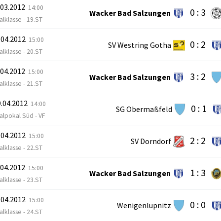
.03.2012
14:00
0 : 3
Wacker Bad Salzungen
lklasse - 19.ST
.04.2012
15:00
0 : 2
SV Westring Gotha
lklasse - 20.ST
.04.2012
15:00
3 : 2
Wacker Bad Salzungen
lklasse - 21.ST
.04.2012
14:00
0 : 1
SG Obermaßfeld
alpokal Süd - VF
.04.2012
15:00
2 : 2
SV Dorndorf
lklasse - 22.ST
.04.2012
15:00
1 : 3
Wacker Bad Salzungen
lklasse - 23.ST
.04.2012
15:00
0 : 0
Wenigenlupnitz
lklasse - 24.ST