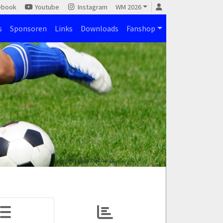
ebook
Youtube
Instagram
WM 2026
s
Sponsoren
Links
Downloads
Fanshop