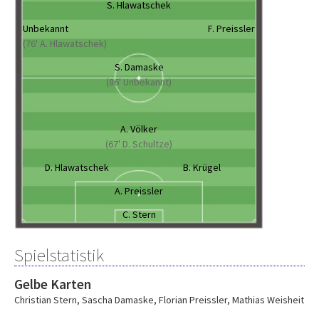
S. Hlawatschek
Unbekannt
F. Preissler
(76' A. Hlawatschek)
S. Damaske
(86' Unbekannt)
A. Völker
(67' D. Schultze)
D. Hlawatschek
B. Krügel
A. Preissler
C. Stern
Spielstatistik
Gelbe Karten
Christian Stern
,
Sascha Damaske
,
Florian Preissler
,
Mathias Weisheit