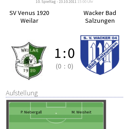
10. Spieltag - 23.10.2011
15:00 Uhr
SV Venus 1920
Wacker Bad
Weilar
Salzungen
1
:
0
(0
:
0)
Aufstellung
P. Niebergall
M. Weisheit