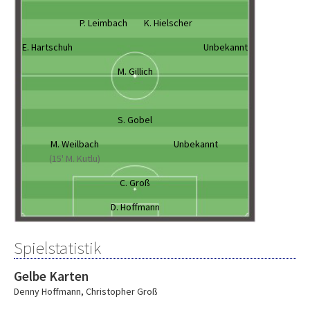
P. Leimbach
K. Hielscher
E. Hartschuh
Unbekannt
M. Gillich
S. Gobel
M. Weilbach
Unbekannt
(15' M. Kutlu)
C. Groß
D. Hoffmann
Spielstatistik
Gelbe Karten
Denny Hoffmann
,
Christopher Groß