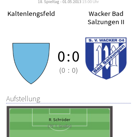
18. Spieltag - 01.05.2013
15:00 Uhr
Kaltenlengsfeld
Wacker Bad
Salzungen II
0
:
0
(0
:
0)
Aufstellung
R. Schröder
(75' T. Große)