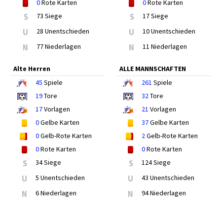
0
Rote Karten
0
Rote Karten
S
73 Siege
S
17 Siege
U
28 Unentschieden
U
10 Unentschieden
N
77 Niederlagen
N
11 Niederlagen
Alte Herren
ALLE MANNSCHAFTEN
45
Spiele
261
Spiele
19
Tore
32
Tore
17
Vorlagen
21
Vorlagen
0
Gelbe Karten
37
Gelbe Karten
0
Gelb-Rote Karten
2
Gelb-Rote Karten
0
Rote Karten
0
Rote Karten
S
34 Siege
S
124 Siege
U
5 Unentschieden
U
43 Unentschieden
N
6 Niederlagen
N
94 Niederlagen