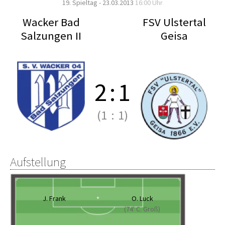
19. Spieltag - 23.03.2013
16:00 Uhr
Wacker Bad
FSV Ulstertal
Salzungen II
Geisa
2
:
1
(1
:
1)
Aufstellung
J. Frank
O. Luck
(74' C. Groß)