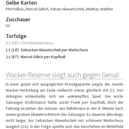
Gelbe Karten
Phil Pulkus
,
Marcel Gillich
,
Adrian Hlawatschek
,
Mathias Walther
Zuschauer
50
Torfolge
0:1 (08')
FSV Ulstertal Geisa
1:1 (14')
Sebastian Hlawatschek per Weitschuss
2:1 (87')
Marcel Gillich per Kopfball
Wacker-Reserve siegt auch gegen Geisa!
In einer guten und ausgeglichen Kreisligapartie siegte die zweite
Wacker-Vertretung am Ende vielleicht etwas glücklich mit 2:1. Von
Anbeginn entwickelte sich ein umkämpftes Spiel. Die erste
Salzunger Großchance hatte Justin Frank per Kopfball, doch die
Führung erzielten die Geisaer aus Nahdistanz in der 8. Minute nach
einem groben Abwehrschnitzer der Salzunger. Es dauerte allerdings
nicht lange, bis Sebastian Hlawatschek mit schönem Weitschuss
ausglich (14.). In der Folge spielte sich das Geschehen im Mittelfeld