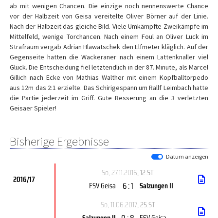
ab mit wenigen Chancen. Die einzige noch nennenswerte Chance
vor der Halbzeit von Geisa vereitelte Oliver Börner auf der Linie.
Nach der Halbzeit das gleiche Bild. Viele Umkämpfte Zweikämpfe im
Mittelfeld, wenige Torchancen. Nach einem Foul an Oliver Luck im
Strafraum vergab Adrian Hlawatschek den Elfmeter kläglich. Auf der
Gegenseite hatten die Wackeraner nach einem Lattenknaller viel
Glück. Die Entscheidung fiel letztendlich in der 87. Minute, als Marcel
Gillich nach Ecke von Mathias Walther mit einem Kopfballtorpedo
aus 12m das 2:1 erzielte. Das Schirigespann um Rallf Leimbach hatte
die Partie jederzeit im Griff. Gute Besserung an die 3 verletzten
Geisaer Spieler!
Bisherige Ergebnisse
Datum anzeigen
So, 27.11.2016
, 12.ST
2016/17
6 : 1
FSV Geisa
Salzungen II
So, 11.06.2017
, 25.ST
0 : 8
Salzungen II
FSV Geisa