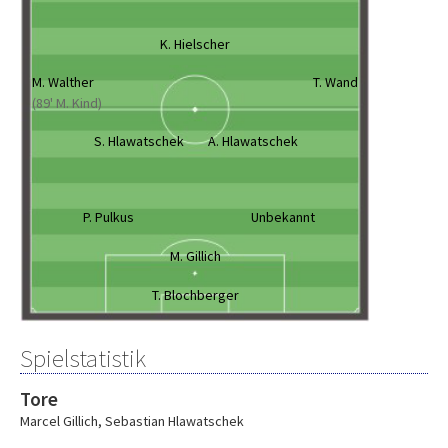
K. Hielscher
M. Walther
T. Wand
(89' M. Kind)
S. Hlawatschek
A. Hlawatschek
P. Pulkus
Unbekannt
M. Gillich
T. Blochberger
Spielstatistik
Tore
Marcel Gillich
,
Sebastian Hlawatschek