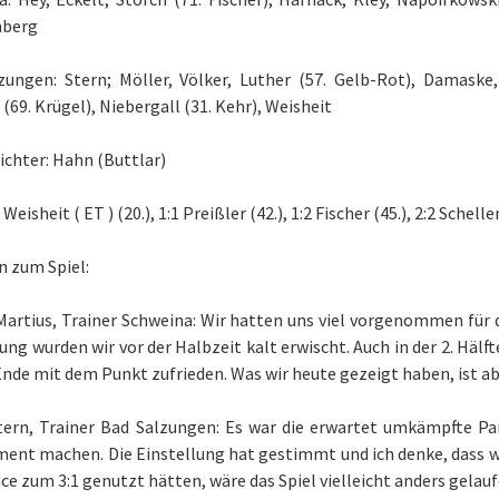
nberg
zungen: Stern; Möller, Völker, Luther (57. Gelb-Rot), Damaske
 (69. Krügel), Niebergall (31. Kehr), Weisheit
ichter: Hahn (Buttlar)
 Weisheit ( ET ) (20.), 1:1 Preißler (42.), 1:2 Fischer (45.), 2:2 Sche
 zum Spiel:
artius, Trainer Schweina: Wir hatten uns viel vorgenommen für d
ung wurden wir vor der Halbzeit kalt erwischt. Auch in der 2. Hälft
nde mit dem Punkt zufrieden. Was wir heute gezeigt haben, ist ab
tern, Trainer Bad Salzungen: Es war die erwartet umkämpfte Pa
ent machen. Die Einstellung hat gestimmt und ich denke, dass w
ce zum 3:1 genutzt hätten, wäre das Spiel vielleicht anders gelauf