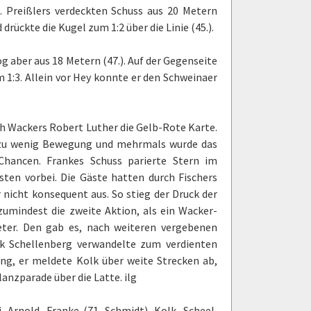
 Preißlers verdeckten Schuss aus 20 Metern
rückte die Kugel zum 1:2 über die Linie (45.).
g aber aus 18 Metern (47.). Auf der Gegenseite
 1:3. Allein vor Hey konnte er den Schweinaer
ah Wackers Robert Luther die Gelb-Rote Karte.
ft zu wenig Bewegung und mehrmals wurde das
Chancen. Frankes Schuss parierte Stern im
ten vorbei. Die Gäste hatten durch Fischers
r nicht konsequent aus. So stieg der Druck der
umindest die zweite Aktion, als ein Wacker-
eter. Den gab es, nach weiteren vergebenen
ick Schellenberg verwandelte zum verdienten
ung, er meldete Kolk über weite Strecken ab,
anzparade über die Latte. ilg
, Arnold, Franke (71. Schmidt), Kolk, Scheel,