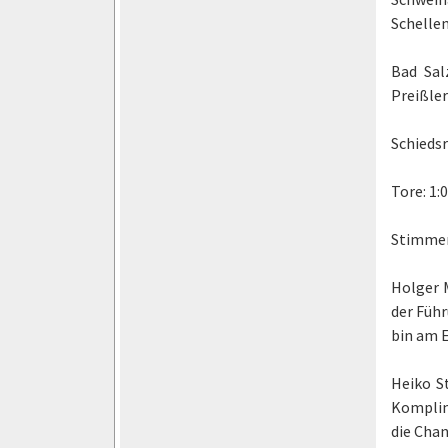
Schelle
Bad Sal
Preißler
Schiedsr
Tore: 1:0
Stimmen
Holger M
der Führ
bin am E
Heiko S
Komplim
die Chan