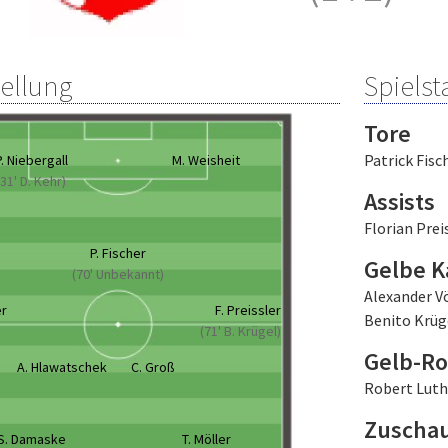
tellung
Spielsta
Tore
Patrick Fisc
P. Niebergall
M. Weisheit
(31' D. Kehr)
Assists
Florian Prei
P. Fischer
Gelbe K
(70' Unbekannt)
Alexander V
er
F. Preissler
Benito Krüg
(71' B. Krügel)
Gelb-Ro
A. Hlawatschek
C. Groß
Robert Luthe
Zuscha
S. Damaske
T. Möller