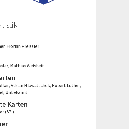
tistik
her
,
Florian Preissler
ssler
,
Mathias Weisheit
arten
ölker
,
Adrian Hlawatschek
,
Robert Luther
,
el
,
Unbekannt
te Karten
r (57')
uer