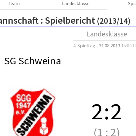
Team
Landesklasse
Spi
annschaft :
Spielbericht
(2013/14)
Landesklasse
4. Spieltag - 31.08.2013
15:00 
SG Schweina
2
:
2
(1
:
2)