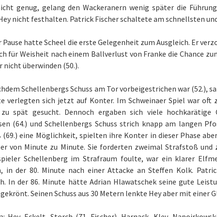
icht genug, gelang den Wackeranern wenig später die Führung.
ey nicht festhalten. Patrick Fischer schaltete am schnellsten und d
 Pause hatte Scheel die erste Gelegenheit zum Ausgleich. Er verzo
ch für Weisheit nach einem Ballverlust von Franke die Chance zum
 nicht überwinden (50.).
hdem Schellenbergs Schuss am Tor vorbeigestrichen war (52.), s
te verlegten sich jetzt auf Konter. Im Schweinaer Spiel war o
 zu spät gesucht. Dennoch ergaben sich viele hochkarätige 
sen (64.) und Schellenbergs Schuss strich knapp am langen Pfos
 (69.) eine Möglichkeit, spielten ihre Konter in dieser Phase abe
er von Minute zu Minute. Sie forderten zweimal Strafstoß und z
pieler Schellenberg im Strafraum foulte, war ein klarer Elfm
, in der 80. Minute nach einer Attacke an Steffen Kolk. Patr
ch. In der 86. Minute hätte Adrian Hlawatschek seine gute Leist
gekrönt. Seinen Schuss aus 30 Metern lenkte Hey aber mit einer Gl
: Hey, Eckelt, Storch (71. Fischer), Harnack, Kley, Napoirkowski