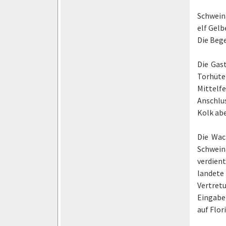
Schweina
elf Gelb
Die Bege
Die Gast
Torhüte
Mittelf
Anschlus
Kolk abe
Die Wac
Schweina
verdient
landete
Vertret
Eingabe 
auf Flor