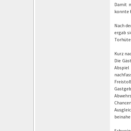
Damit n
konnte H
Nach der
ergab si
Torhüter
Kurz nac
Die Gäs
Abspiel
nachfas
Freistoß
Gastgeb
Abwehrs
Chancen
Ausglei
beinahe 
Schweina