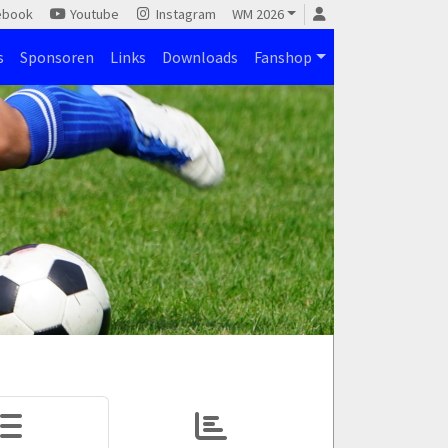
ebook
Youtube
Instagram
WM 2026
s
Sponsoren
Links
Downloads
Fanshop