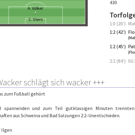
430
A. Völker
Torfolg
C. Stern
1:0 (20')
Mat
1:2 (42')
Flo
(Mat
1:2 (45')
Pat
(Flo
2:2 (84')
SG 
Wacker schlägt sich wacker +++
was zum Fußball gehört
 spannenden und zum Teil gutklassigen Minuten trennten 
aften aus Schweina und Bad Salzungen 2:2-Unentschieden.
 Ilgen