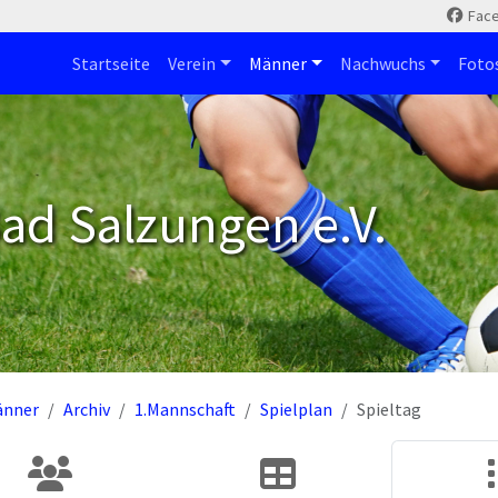
Fac
Startseite
Verein
Männer
Nachwuchs
Foto
ad Salzungen e.V.
änner
Archiv
1.Mannschaft
Spielplan
Spieltag