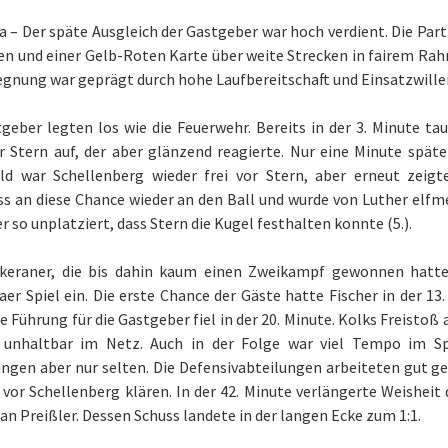
 – Der späte Ausgleich der Gastgeber war hoch verdient. Die Partie
en und einer Gelb-Roten Karte über weite Strecken in fairem Rahm
gnung war geprägt durch hohe Laufbereitschaft und Einsatzwillen
geber legten los wie die Feuerwehr. Bereits in der 3. Minute ta
r Stern auf, der aber glänzend reagierte. Nur eine Minute spät
eld war Schellenberg wieder frei vor Stern, aber erneut zeig
s an diese Chance wieder an den Ball und wurde von Luther elfme
r so unplatziert, dass Stern die Kugel festhalten konnte (5.).
keraner, die bis dahin kaum einen Zweikampf gewonnen hatten,
er Spiel ein. Die erste Chance der Gäste hatte Fischer in der 13.
e Führung für die Gastgeber fiel in der 20. Minute. Kolks Freistoß
 unhaltbar im Netz. Auch in der Folge war viel Tempo im Sp
ungen aber nur selten. Die Defensivabteilungen arbeiteten gut g
vor Schellenberg klären. In der 42. Minute verlängerte Weisheit
ian Preißler. Dessen Schuss landete in der langen Ecke zum 1:1.