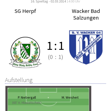
16. Spieltag - 02.03.2014
14:00 Uhr
SG Herpf
Wacker Bad
Salzungen
1
:
1
(0
:
1)
Aufstellung
P. Niebergall
M. Weisheit
(65' A. Hlawatschek)