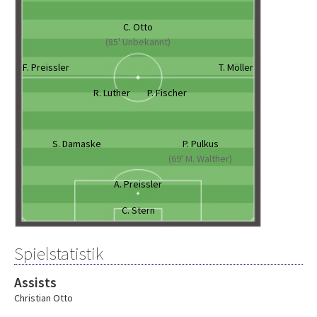
C. Otto
(85' Unbekannt)
F. Preissler
T. Möller
R. Luther
P. Fischer
S. Damaske
P. Pulkus
(69' M. Walther)
A. Preissler
C. Stern
Spielstatistik
Assists
Christian Otto