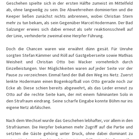
Geschehen spielte sich in der ersten Hälfte zumeist im Mittelfeld
ab, ohne langweilig zu sein. Die Abwehrreihen dominierten und die
Keeper ließen zunächst nichts anbrennen, wobei Christian Stern
mehr zu tun bekam, als sein Gegenüber Marcel Hodermann. Der Bad
Salzunger erwies sich dabei erneut als sehr reaktionsschnell auf
der Linie, verhinderte zweimal eine Herpfer Führung.
Doch die Chancen waren wie erwähnt dünn gesät. Für Unruhe
sorgten Stefan Kämmer und Röll auf Gastgeberseite sowie Mathias
Weisheit und Christian Otto bei Wacker vornehmlich durch
Einzelleistungen. Vier Möglichkeiten waren auf jeder Seite vor der
Pause zu verzeichnen. Einmal fand der Ball den Weg ins Netz. Zuerst
lenkte Hodermann einen Bogenkopfball von Otto gerade noch zur
Ecke ab. Diese schien bereits abgewehrt, als das Leder erneut zu
Otto auf die rechte Seite kam, der mit einem fulminanten Solo in
den Strafraum eindrang. Seine scharfe Eingabe konnte Böhm nur ins
eigene Netz abfälschen.
Nach dem Wechsel wurde das Geschehen lebhafter, vor allem in den
Strafräumen. Die Herpfer bekamen mehr Zugriff auf die Partie und
setzten die Gäste gehörig unter Druck, ohne dabei dominant zu