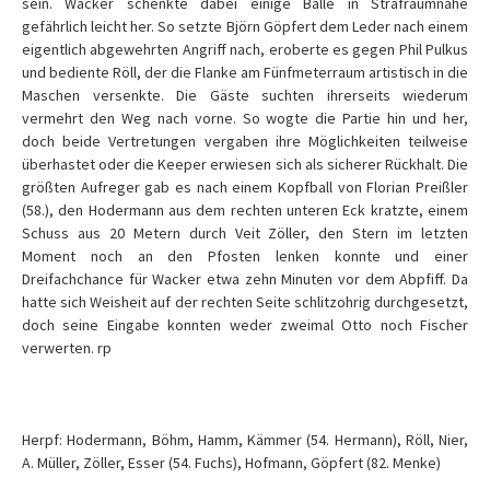
sein. Wacker schenkte dabei einige Bälle in Strafraumnähe
gefährlich leicht her. So setzte Björn Göpfert dem Leder nach einem
eigentlich abgewehrten Angriff nach, eroberte es gegen Phil Pulkus
und bediente Röll, der die Flanke am Fünfmeterraum artistisch in die
Maschen versenkte. Die Gäste suchten ihrerseits wiederum
vermehrt den Weg nach vorne. So wogte die Partie hin und her,
doch beide Vertretungen vergaben ihre Möglichkeiten teilweise
überhastet oder die Keeper erwiesen sich als sicherer Rückhalt. Die
größten Aufreger gab es nach einem Kopfball von Florian Preißler
(58.), den Hodermann aus dem rechten unteren Eck kratzte, einem
Schuss aus 20 Metern durch Veit Zöller, den Stern im letzten
Moment noch an den Pfosten lenken konnte und einer
Dreifachchance für Wacker etwa zehn Minuten vor dem Abpfiff. Da
hatte sich Weisheit auf der rechten Seite schlitzohrig durchgesetzt,
doch seine Eingabe konnten weder zweimal Otto noch Fischer
verwerten. rp
Herpf: Hodermann, Böhm, Hamm, Kämmer (54. Hermann), Röll, Nier,
A. Müller, Zöller, Esser (54. Fuchs), Hofmann, Göpfert (82. Menke)