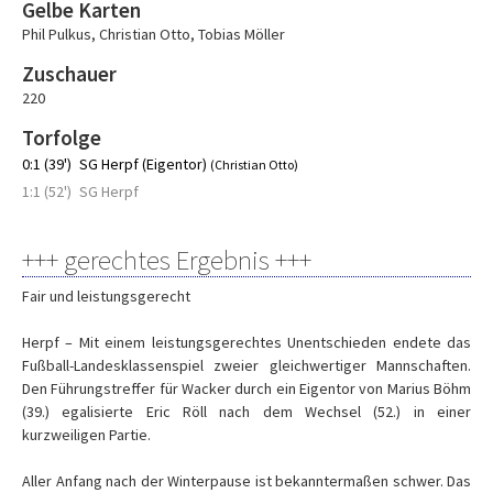
Gelbe Karten
Phil Pulkus
,
Christian Otto
,
Tobias Möller
Zuschauer
220
Torfolge
0:1 (39')
SG Herpf (Eigentor)
(Christian Otto)
1:1 (52')
SG Herpf
+++ gerechtes Ergebnis +++
Fair und leistungsgerecht
Herpf – Mit einem leistungsgerechtes Unentschieden endete das
Fußball-Landesklassenspiel zweier gleichwertiger Mannschaften.
Den Führungstreffer für Wacker durch ein Eigentor von Marius Böhm
(39.) egalisierte Eric Röll nach dem Wechsel (52.) in einer
kurzweiligen Partie.
Aller Anfang nach der Winterpause ist bekanntermaßen schwer. Das