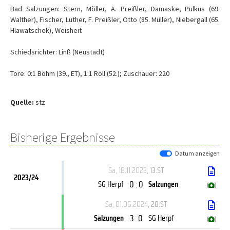
Bad Salzungen: Stern, Möller, A. Preißler, Damaske, Pulkus (69.
Walther), Fischer, Luther, F. Preißler, Otto (85. Müller), Niebergall (65.
Hlawatschek), Weisheit
Schiedsrichter: Linß (Neustadt)
Tore: 0:1 Böhm (39., ET), 1:1 Röll (52.); Zuschauer: 220
Quelle:
stz
Bisherige Ergebnisse
Datum anzeigen
Sa, 18.11.2023
, 13.ST
2023/24
0 : 0
SG Herpf
Salzungen
(
)
Sa, 01.06.2024
, 28.ST
3 : 0
Salzungen
SG Herpf
(
)