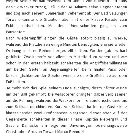
wegen seiner Verhaltensweise den Unmut von Spielern und Fans
des SV Wacker zuzog, ließ in der 41. Minute seine Gegner stehen
und zog nach seinem „Dauerlauf“ vehement ab. Der Bad Salzunger
Torwart konnte die Situation aber mit einer klasse Parade zum
Eckball entschärfen. Mit dem Unentschieden ging es zum
Pausentee.
Nach Wiederanpfiff gingen die Gäste sofort bissig zu Werke,
während die Platzherren einige Minuten benötigten, ehe sie wieder
Ordnung in ihren Reihen hergestellt hatten. Wieder gab es hart
geführte Zweikämpfe vor allem im Mittelfeld zu sehen und wie
schon in der ersten halbzeit scheiterten die Angriffsbemühungen
auf beiden Seiten an Ungenauigkeiten beim finalen Pass oder
Unzulänglichkeiten der Spieler, wenn sie eine Großchance auf dem
Fuß hatten.
Je mehr sich das Spiel seinem Ende zuneigte, desto härter wurde
um den Ball gekämpft. Die Veilsdorfer drängten dabei verbissener
auf die Führung, während die Wackeraner ihre spielerische Linie bis
zum Schluss durchhielten. Kurz vor Schluss hatten die Gäste kurz
hintereinander zwei Großchancen, vergaben dieser aber. Auf der
Gegenseite scheiterten in dieser Phase Kapitän Niebergall und
Sascha Damaske am eigenem Unvermögen beziehungsweise
Christopher Groß an Torwart Marco Reimpell.