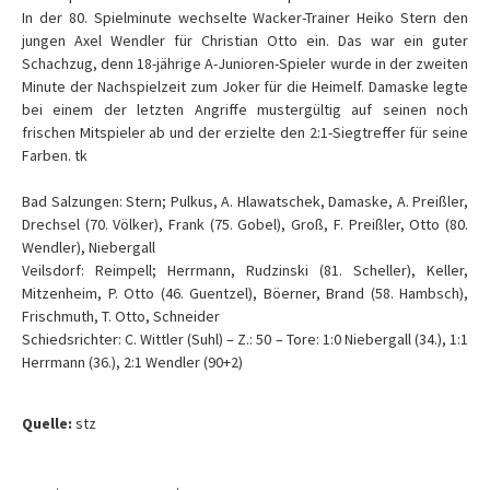
In der 80. Spielminute wechselte Wacker-Trainer Heiko Stern den
jungen Axel Wendler für Christian Otto ein. Das war ein guter
Schachzug, denn 18-jährige A-Junioren-Spieler wurde in der zweiten
Minute der Nachspielzeit zum Joker für die Heimelf. Damaske legte
bei einem der letzten Angriffe mustergültig auf seinen noch
frischen Mitspieler ab und der erzielte den 2:1-Siegtreffer für seine
Farben. tk
Bad Salzungen: Stern; Pulkus, A. Hlawatschek, Damaske, A. Preißler,
Drechsel (70. Völker), Frank (75. Gobel), Groß, F. Preißler, Otto (80.
Wendler), Niebergall
Veilsdorf: Reimpell; Herrmann, Rudzinski (81. Scheller), Keller,
Mitzenheim, P. Otto (46. Guentzel), Böerner, Brand (58. Hambsch),
Frischmuth, T. Otto, Schneider
Schiedsrichter: C. Wittler (Suhl) – Z.: 50 – Tore: 1:0 Niebergall (34.), 1:1
Herrmann (36.), 2:1 Wendler (90+2)
Quelle:
stz