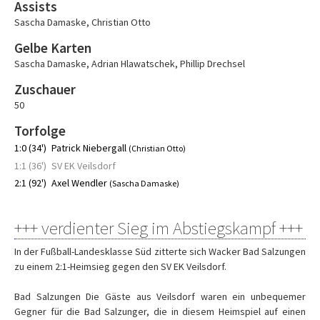
Assists
Sascha Damaske
,
Christian Otto
Gelbe Karten
Sascha Damaske
,
Adrian Hlawatschek
,
Phillip Drechsel
Zuschauer
50
Torfolge
1:0 (34')
Patrick Niebergall
(Christian Otto)
1:1 (36')
SV EK Veilsdorf
2:1 (92')
Axel Wendler
(Sascha Damaske)
+++ verdienter Sieg im Abstiegskampf +++
In der Fußball-Landesklasse Süd zitterte sich Wacker Bad Salzungen
zu einem 2:1-Heimsieg gegen den SV EK Veilsdorf.
Bad Salzungen Die Gäste aus Veilsdorf waren ein unbequemer
Gegner für die Bad Salzunger, die in diesem Heimspiel auf einen