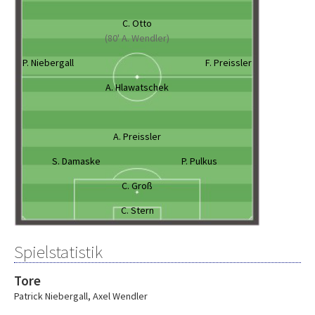
C. Otto
(80' A. Wendler)
P. Niebergall
F. Preissler
A. Hlawatschek
A. Preissler
S. Damaske
P. Pulkus
C. Groß
C. Stern
Spielstatistik
Tore
Patrick Niebergall
,
Axel Wendler