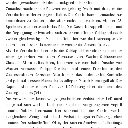
wieder gewachsenen Kader zurückgreifen konnten.
Zunächst machten die Platzherren gehörig Druck und dränget die
Veilsdorfer in deren eigene Hälfte. Die Gäste kamen zunächst nur
sporadisch zu Kontern, die aber nichts einbrachten. Ab der 25.
Spielminute änderte sich das Bild. Die Gäste berappelten sich und
die Begegnung entwickelte sich zu einem offenen Schlagabtausch
zweier gleichwertiger Mannschaften. Hier wie dort schnappte vor
allem in der ersten Halbzeit immer wieder die Abseitsfalle zu.
Als die Veilsdorfer ihrerseits die Schlagzahl erhöhten und immer
öfter gefährlich vor dem Gehäuse von Wacker-Schlussmann
Christian Stern auftauchten, bekamen sie eine kalte Dusche von
Wacker verpasst. Philipp Drechsel trat einen Freistoß in den
Gästestrafraum. Christian Otto bekam das Leder unter Kontrolle
und gab auf dessen Mannschaftskollegen Patrick Niebergall ab. Der
Kapitän stocherte den Ball zur 1:0-Führung über die Linie des
Gästegehäuses (34.).
Die Antwort der keineswegs geschockten Veildsdorfer ließ nicht
lange auf sich warten. Nach einem schnell vorgetragenen Angriff
konnte Robert Herrmann frei stehend für die Gäste zum1:1
ausgleichen. Wenig später hätte Veilsdorf sogar in Führung gehen
können. Der schnelle Tom Otto, der sich im Spielverlauf allerdings