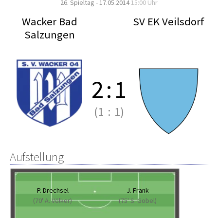
26. Spieltag - 17.05.2014
15:00 Uhr
Wacker Bad
SV EK Veilsdorf
Salzungen
2
:
1
(1
:
1)
Aufstellung
P. Drechsel
J. Frank
(70' A. Völker)
(75' S. Gobel)