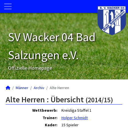
SV Wacker 04 Bad
Salzungen e.V.
Offizielle Homepage
Männer
Archiv
Alte Herren
Alte Herren :
Übersicht
(2014/15)
Wettbewerb:
Kreisliga Staffel 1
Trainer:
Holger Schmidt
Kader:
15 Spieler