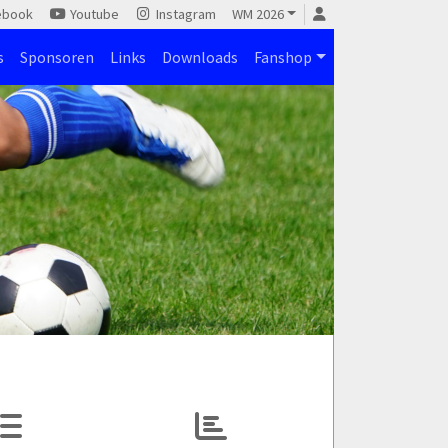
ebook
Youtube
Instagram
WM 2026
s
Sponsoren
Links
Downloads
Fanshop