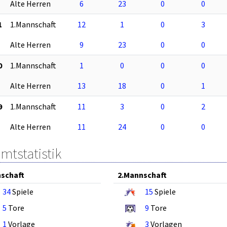
Alte Herren
6
23
0
0
1
1.Mannschaft
12
1
0
3
Alte Herren
9
23
0
0
0
1.Mannschaft
1
0
0
0
Alte Herren
13
18
0
1
9
1.Mannschaft
11
3
0
2
Alte Herren
11
24
0
0
mtstatistik
schaft
2.Mannschaft
34
Spiele
15
Spiele
5
Tore
9
Tore
1
Vorlage
3
Vorlagen