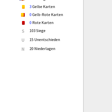
3
Gelbe Karten
0
Gelb-Rote Karten
0
Rote Karten
S
103 Siege
U
15 Unentschieden
N
20 Niederlagen