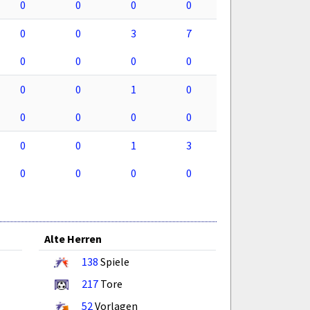
0
0
0
0
0
0
3
7
0
0
0
0
0
0
1
0
0
0
0
0
0
0
1
3
0
0
0
0
Alte Herren
138
Spiele
217
Tore
52
Vorlagen