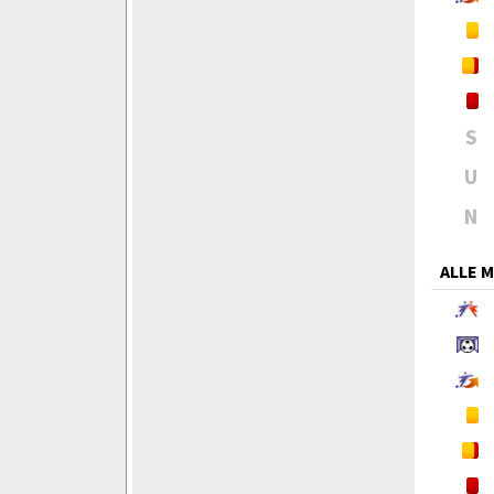
S
U
N
ALLE 