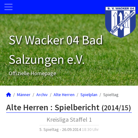
SV Wacker 04 Bad
Salzungen e.V.
Offizielle Homepage
Männer
Archiv
Alte Herren
Spielplan
Spieltag
Alte Herren :
Spielbericht
(2014/15)
Kreisliga Staffel 1
5. Spieltag - 26.09.2014
18:30 Uhr