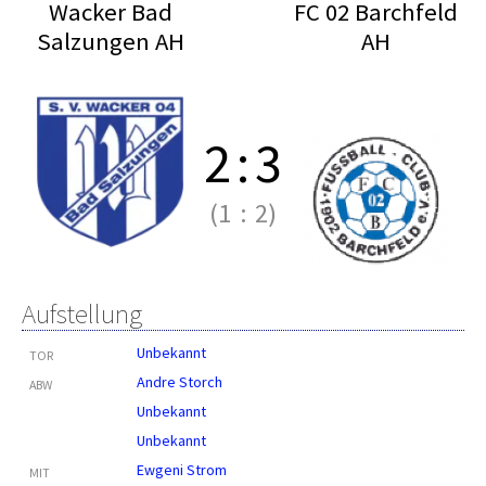
Wacker Bad
FC 02 Barchfeld
Salzungen AH
AH
2
:
3
(1
:
2)
Aufstellung
Unbekannt
TOR
Andre Storch
ABW
Unbekannt
Unbekannt
Ewgeni Strom
MIT