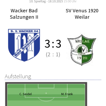
10. Spieltag - 18.10.2015
15:00 Uhr
Wacker Bad
SV Venus 1920
Salzungen II
Weilar
3
:
3
(2
:
1)
Aufstellung
C. Seidel
M. Frank