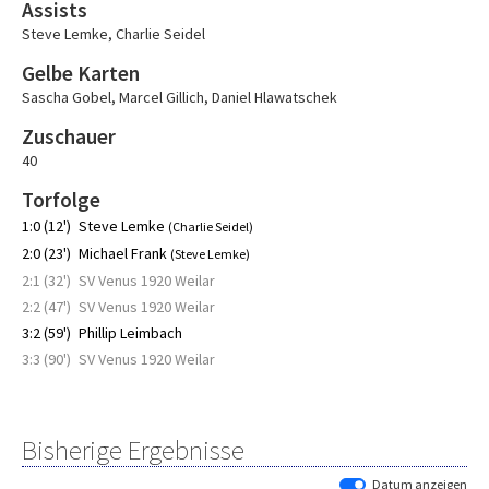
Assists
Steve Lemke
,
Charlie Seidel
Gelbe Karten
Sascha Gobel
,
Marcel Gillich
,
Daniel Hlawatschek
Zuschauer
40
Torfolge
1:0 (12')
Steve Lemke
(Charlie Seidel)
2:0 (23')
Michael Frank
(Steve Lemke)
2:1 (32')
SV Venus 1920 Weilar
2:2 (47')
SV Venus 1920 Weilar
3:2 (59')
Phillip Leimbach
3:3 (90')
SV Venus 1920 Weilar
Bisherige Ergebnisse
Datum anzeigen