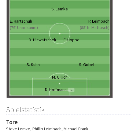
S. Lemke
E. Hartschuh
P. Leimbach
(79' Unbekannt)
(88' N. Mattusch)
D. Hlawatschek
F. Hoppe
S. Kuhn
S. Gobel
M. Gillich
D. Hoffmann
C
Spielstatistik
Tore
Steve Lemke
,
Phillip Leimbach
,
Michael Frank