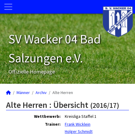
SV Wacker 04 Bad
Salzungen e.V.
Offizielle Homepage
Männer
Archiv
Alte Herren
Alte Herren :
Übersicht
(2016/17)
Wettbewerb:
Kreisliga Staffel 1
Trainer:
Frank Wicklein
Holger Schmidt