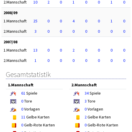
2.Mannschaft
10
2
0
1
0
0
1
0
2008/09
1.Mannschaft
25
0
0
4
0
0
1
0
2.Mannschaft
3
0
0
0
0
0
0
0
2007/08
1.Mannschaft
13
0
0
2
0
0
0
0
2.Mannschaft
1
0
0
0
0
0
0
0
Gesamtstatistik
1.Mannschaft
2.Mannschaft
61
Spiele
34
Spiele
0
Tore
3
Tore
0
Vorlagen
0
Vorlagen
11
Gelbe Karten
2
Gelbe Karten
0
Gelb-Rote Karten
0
Gelb-Rote Karten