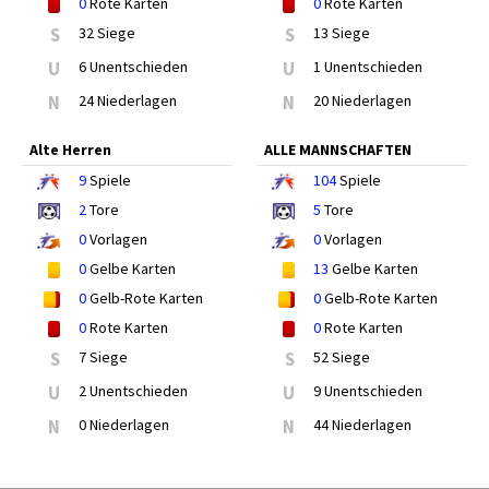
0
Rote Karten
0
Rote Karten
S
32 Siege
S
13 Siege
U
6 Unentschieden
U
1 Unentschieden
N
24 Niederlagen
N
20 Niederlagen
Alte Herren
ALLE MANNSCHAFTEN
9
Spiele
104
Spiele
2
Tore
5
Tore
0
Vorlagen
0
Vorlagen
0
Gelbe Karten
13
Gelbe Karten
0
Gelb-Rote Karten
0
Gelb-Rote Karten
0
Rote Karten
0
Rote Karten
S
7 Siege
S
52 Siege
U
2 Unentschieden
U
9 Unentschieden
N
0 Niederlagen
N
44 Niederlagen