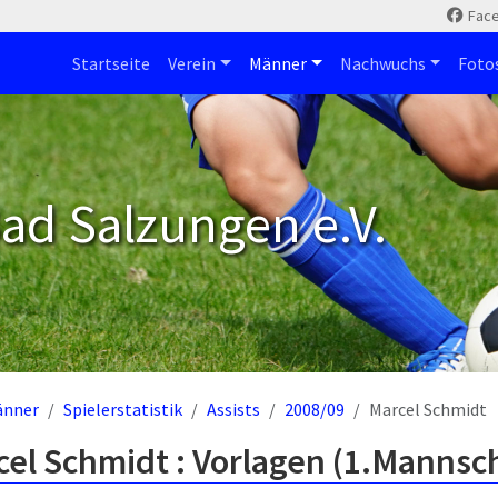
Fac
Startseite
Verein
Männer
Nachwuchs
Foto
ad Salzungen e.V.
änner
Spielerstatistik
Assists
2008/09
Marcel Schmidt
el Schmidt : Vorlagen (1.Mannsch