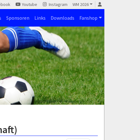
ebook
Youtube
Instagram
WM 2026
s
Sponsoren
Links
Downloads
Fanshop
aft)