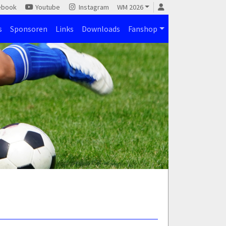
ebook
Youtube
Instagram
WM 2026
s
Sponsoren
Links
Downloads
Fanshop