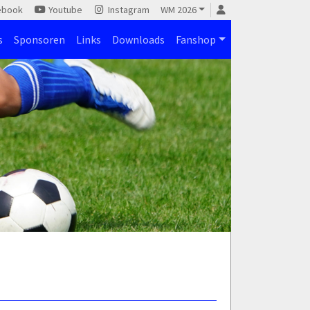
ebook
Youtube
Instagram
WM 2026
s
Sponsoren
Links
Downloads
Fanshop