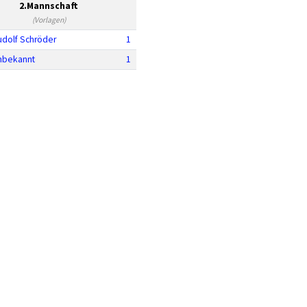
2.Mannschaft
(Vorlagen)
udolf Schröder
1
nbekannt
1