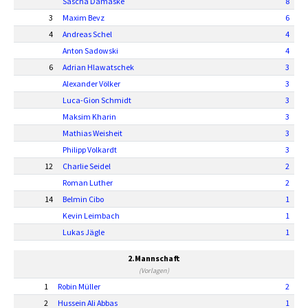
Sascha Damaske
8
3
Maxim Bevz
6
4
Andreas Schel
4
Anton Sadowski
4
6
Adrian Hlawatschek
3
Alexander Völker
3
Luca-Gion Schmidt
3
Maksim Kharin
3
Mathias Weisheit
3
Philipp Volkardt
3
12
Charlie Seidel
2
Roman Luther
2
14
Belmin Cibo
1
Kevin Leimbach
1
Lukas Jägle
1
2.Mannschaft
(Vorlagen)
1
Robin Müller
2
2
Hussein Ali Abbas
1