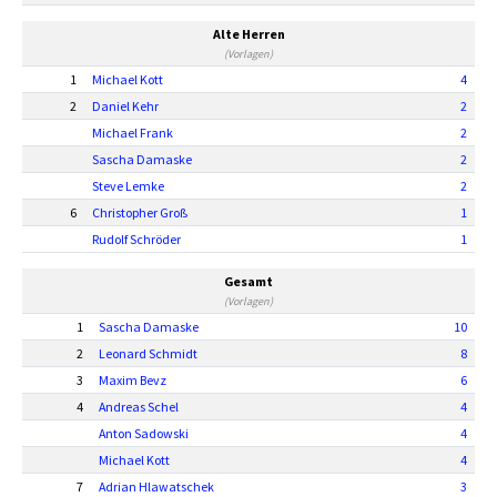
Alte Herren
(Vorlagen)
1
Michael Kott
4
2
Daniel Kehr
2
Michael Frank
2
Sascha Damaske
2
Steve Lemke
2
6
Christopher Groß
1
Rudolf Schröder
1
Gesamt
(Vorlagen)
1
Sascha Damaske
10
2
Leonard Schmidt
8
3
Maxim Bevz
6
4
Andreas Schel
4
Anton Sadowski
4
Michael Kott
4
7
Adrian Hlawatschek
3