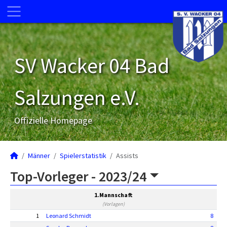
SV Wacker 04 Bad
Salzungen e.V.
Offizielle Homepage
Männer
Spielerstatistik
Assists
Top-Vorleger -
2023/24
1.Mannschaft
(Vorlagen)
1
Leonard Schmidt
8