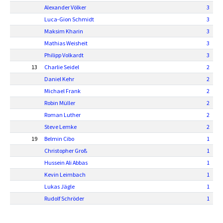
Alexander Völker
3
Luca-Gion Schmidt
3
Maksim Kharin
3
Mathias Weisheit
3
Philipp Volkardt
3
13
Charlie Seidel
2
Daniel Kehr
2
Michael Frank
2
Robin Müller
2
Roman Luther
2
Steve Lemke
2
19
Belmin Cibo
1
Christopher Groß
1
Hussein Ali Abbas
1
Kevin Leimbach
1
Lukas Jägle
1
Rudolf Schröder
1