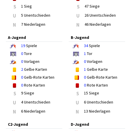
S
1 Sieg
S
47 Siege
U
5 Unentschieden
U
26 Unentschieden
N
7 Niederlagen
N
46 Niederlagen
A-Jugend
B-Jugend
19
Spiele
34
Spiele
0
Tore
1
Tor
0
Vorlagen
0
Vorlagen
2
Gelbe Karten
1
Gelbe Karte
0
Gelb-Rote Karten
0
Gelb-Rote Karten
0
Rote Karten
0
Rote Karten
S
9 Siege
S
15 Siege
U
4 Unentschieden
U
6 Unentschieden
N
6 Niederlagen
N
13 Niederlagen
C2-Jugend
D-Jugend