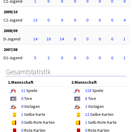
C2-Jugend
1
0
0
0
0
0
0
0
2009/10
C2-Jugend
13
0
0
0
0
0
0
4
2008/09
D-Jugend
14
10
14
0
0
0
0
1
2007/08
D2-Jugend
5
2
0
0
0
0
0
1
Gesamtstatistik
1.Mannschaft
2.Mannschaft
11
Spiele
118
Spiele
0
Tore
8
Tore
0
Vorlagen
2
Vorlagen
1
Gelbe Karte
12
Gelbe Karten
0
Gelb-Rote Karten
1
Gelb-Rote Karte
0
Rote Karten
0
Rote Karten