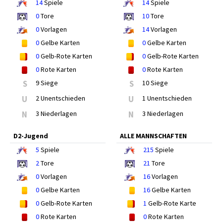
14
Spiele
14
Spiele
0
Tore
10
Tore
0
Vorlagen
14
Vorlagen
0
Gelbe Karten
0
Gelbe Karten
0
Gelb-Rote Karten
0
Gelb-Rote Karten
0
Rote Karten
0
Rote Karten
S
9 Siege
S
10 Siege
U
2 Unentschieden
U
1 Unentschieden
N
3 Niederlagen
N
3 Niederlagen
D2-Jugend
ALLE MANNSCHAFTEN
5
Spiele
215
Spiele
2
Tore
21
Tore
0
Vorlagen
16
Vorlagen
0
Gelbe Karten
16
Gelbe Karten
0
Gelb-Rote Karten
1
Gelb-Rote Karte
0
Rote Karten
0
Rote Karten