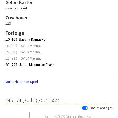
Gelbe Karten
Sascha Gobel
Zuschauer
120
Torfolge
1:0 (10')
Sascha Damaske
1:1 (31')
FSV 04 Viernau
1:2 (58')
FSV 04 Viernau
1:3 (72')
FSV 04 Viernau
2:3 (79')
Justin Maximilian Frank
Vorbericht zum Spiel
Bisherige Ergebnisse
Datum anzeigen
Sa, 11.02.2023
, Vorbereitungsspiel