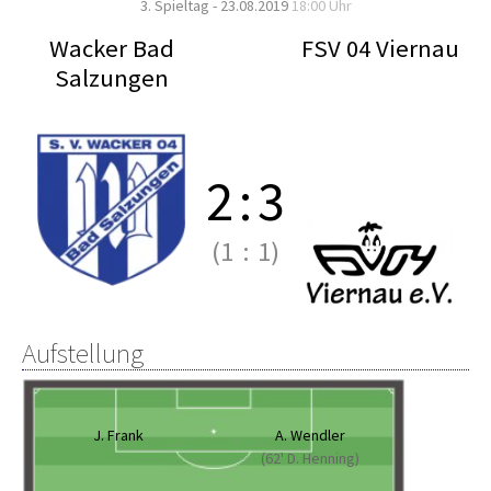
3. Spieltag - 23.08.2019
18:00 Uhr
Wacker Bad
FSV 04 Viernau
Salzungen
2
:
3
(1
:
1)
Aufstellung
J. Frank
A. Wendler
(62' D. Henning)