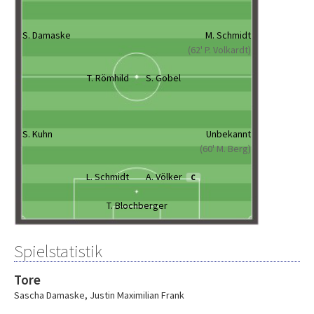
S. Damaske
M. Schmidt
(62' P. Volkardt)
T. Römhild
S. Gobel
S. Kuhn
Unbekannt
(60' M. Berg)
L. Schmidt
A. Völker
C
T. Blochberger
Spielstatistik
Tore
Sascha Damaske
,
Justin Maximilian Frank