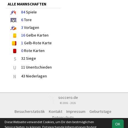
ALLE MANNSCHAFTEN
84
Spiele
6
Tore
3
Vorlagen
16
Gelbe Karten
1
Gelb-Rote Karte
0
Rote Karten
S
32 Siege
U
11 Unentschieden
N
43 Niederlagen
soccero.de
© 2006 - 2026
Besucherstatistik
Kontakt
Impressum
Geburtstage
Datenschutz
Diese Webseite verwendet Cookies, um Dir den bestmöglichen
OK
Service bieten zu können. Entsprechende Informationen findest