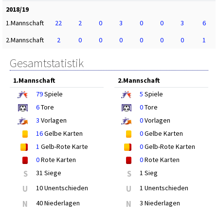
2018/19
1.Mannschaft
22
2
0
3
0
0
3
6
2.Mannschaft
2
0
0
0
0
0
0
1
Gesamtstatistik
1.Mannschaft
2.Mannschaft
79
Spiele
5
Spiele
6
Tore
0
Tore
3
Vorlagen
0
Vorlagen
16
Gelbe Karten
0
Gelbe Karten
1
Gelb-Rote Karte
0
Gelb-Rote Karten
0
Rote Karten
0
Rote Karten
S
31 Siege
S
1 Sieg
U
10 Unentschieden
U
1 Unentschieden
N
40 Niederlagen
N
3 Niederlagen