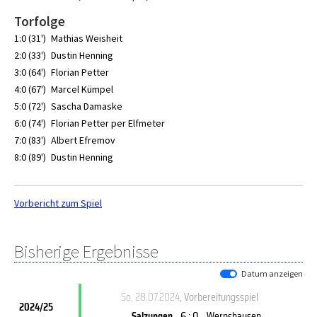
Torfolge
1:0 (31')
Mathias Weisheit
2:0 (33')
Dustin Henning
3:0 (64')
Florian Petter
4:0 (67')
Marcel Kümpel
5:0 (72')
Sascha Damaske
6:0 (74')
Florian Petter per Elfmeter
7:0 (83')
Albert Efremov
8:0 (89')
Dustin Henning
Vorbericht zum Spiel
Bisherige Ergebnisse
Datum anzeigen
So, 28.07.2024
, Vorbereitungsspiel
2024/25
6 : 0
Salzungen
Wernshausen