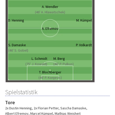
A. Wendler
(46' A. Hlawatschek)
D. Henning
M. Kümpel
A. Efremov
S. Damaske
P. Volkardt
(46' S. Gobel)
L. Schmidt
M. Berg
(75' J. Kowald)
(46' P. Pulkus)
T. Blochberger
(46' P. Konjevic)
Spielstatistik
Tore
2x Dustin Henning
,
2x Florian Petter
,
Sascha Damaske
,
Albert Efremov
,
Marcel Kümpel
,
Mathias Weisheit