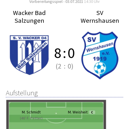
Vorbereitungsspiel - 03.07.2021
14:30 Uhr
Wacker Bad
SV
Salzungen
Wernshausen
8
:
0
(2
:
0)
Aufstellung
M. Schmidt
M. Weisheit
C
(46' F. Petter)