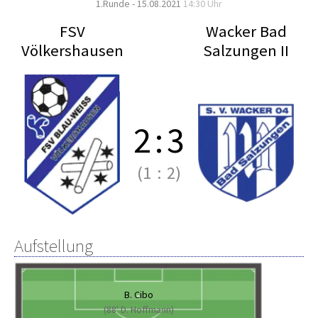
1.Runde - 15.08.2021
14:30 Uhr
FSV
Wacker Bad
Völkershausen
Salzungen II
2
:
3
(1
:
2)
Aufstellung
B. Cibo
(88' D. Hoffmann)