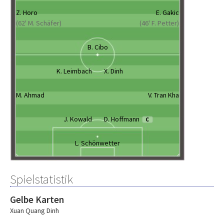
Z. Horo
E. Gakic
(62' M. Schäfer)
(46' F. Petter)
B. Cibo
K. Leimbach
X. Dinh
M. Ahmad
V. Tran Kha
J. Kowald
D. Hoffmann
C
L. Schönwetter
Spielstatistik
Gelbe Karten
Xuan Quang Dinh