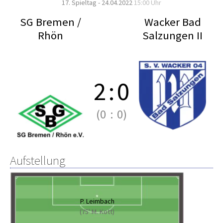
17. Spieltag - 24.04.2022
15:00 Uhr
SG Bremen /
Wacker Bad
Rhön
Salzungen II
2
:
0
(0
:
0)
Aufstellung
P. Leimbach
(75' M. Kott)