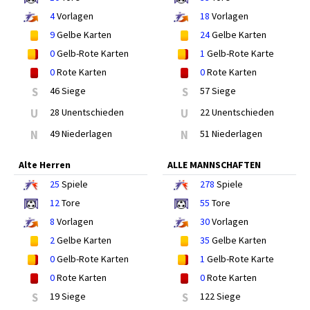
4
Vorlagen
18
Vorlagen
9
Gelbe Karten
24
Gelbe Karten
0
Gelb-Rote Karten
1
Gelb-Rote Karte
0
Rote Karten
0
Rote Karten
S
46 Siege
S
57 Siege
U
28 Unentschieden
U
22 Unentschieden
N
49 Niederlagen
N
51 Niederlagen
Alte Herren
ALLE MANNSCHAFTEN
25
Spiele
278
Spiele
12
Tore
55
Tore
8
Vorlagen
30
Vorlagen
2
Gelbe Karten
35
Gelbe Karten
0
Gelb-Rote Karten
1
Gelb-Rote Karte
0
Rote Karten
0
Rote Karten
S
19 Siege
S
122 Siege