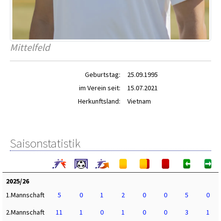
Mittelfeld
Geburtstag:
25.09.1995
im Verein seit:
15.07.2021
Herkunftsland:
Vietnam
Saisonstatistik
2025/26
1.Mannschaft
5
0
1
2
0
0
5
0
2.Mannschaft
11
1
0
1
0
0
3
1