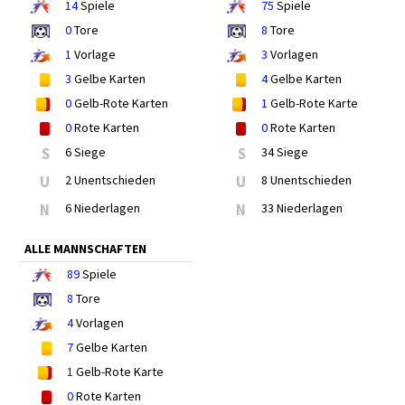
14
Spiele
75
Spiele
0
Tore
8
Tore
1
Vorlage
3
Vorlagen
3
Gelbe Karten
4
Gelbe Karten
0
Gelb-Rote Karten
1
Gelb-Rote Karte
0
Rote Karten
0
Rote Karten
S
6 Siege
S
34 Siege
U
2 Unentschieden
U
8 Unentschieden
N
6 Niederlagen
N
33 Niederlagen
ALLE MANNSCHAFTEN
89
Spiele
8
Tore
4
Vorlagen
7
Gelbe Karten
1
Gelb-Rote Karte
0
Rote Karten