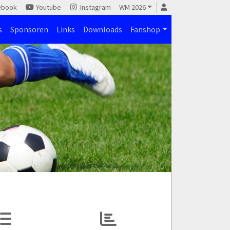
ebook
Youtube
Instagram
WM 2026
s
Sponsoren
Links
Downloads
Fanshop