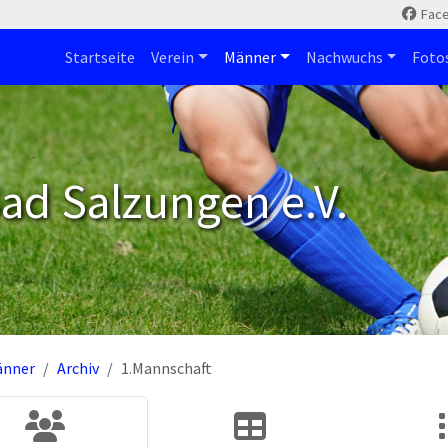
Fac
Startseite
Verein
Männer
Nachwuchs
Foto
ad Salzungen e.V.
änner
Archiv
1.Mannschaft