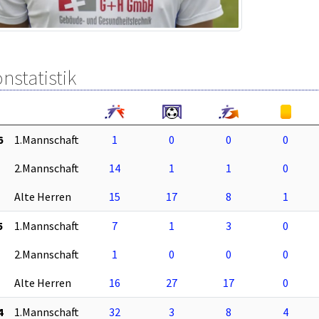
nstatistik
6
1.Mannschaft
1
0
0
0
2.Mannschaft
14
1
1
0
Alte Herren
15
17
8
1
5
1.Mannschaft
7
1
3
0
2.Mannschaft
1
0
0
0
Alte Herren
16
27
17
0
4
1.Mannschaft
32
3
8
4