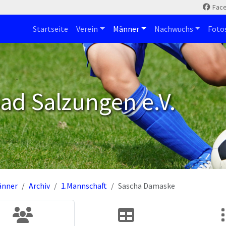
Fac
Startseite
Verein
Männer
Nachwuchs
Foto
ad Salzungen e.V.
änner
Archiv
1.Mannschaft
Sascha Damaske