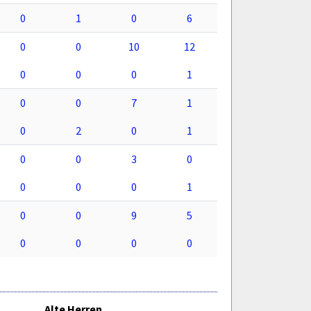
0
1
0
6
0
0
10
12
0
0
0
1
0
0
7
1
0
2
0
1
0
0
3
0
0
0
0
1
0
0
9
5
0
0
0
0
Alte Herren