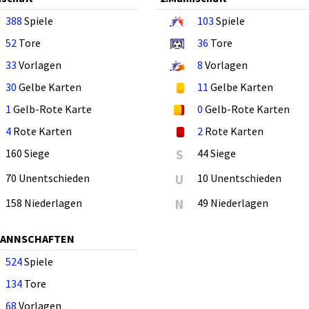
388
Spiele
103
Spiele
52
Tore
36
Tore
33
Vorlagen
8
Vorlagen
30
Gelbe Karten
11
Gelbe Karten
1
Gelb-Rote Karte
0
Gelb-Rote Karten
4
Rote Karten
2
Rote Karten
160 Siege
S
44 Siege
70 Unentschieden
U
10 Unentschieden
158 Niederlagen
N
49 Niederlagen
MANNSCHAFTEN
524
Spiele
134
Tore
68
Vorlagen