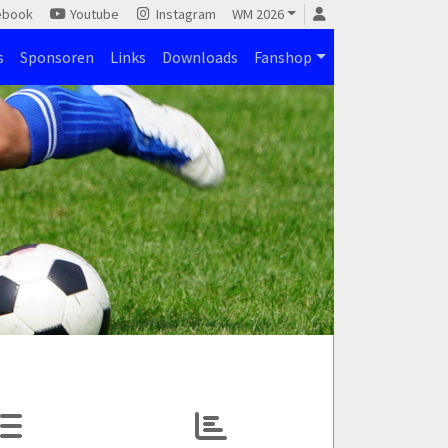
ebook
Youtube
Instagram
WM 2026
s
Sponsoren
Links
Downloads
Fanshop