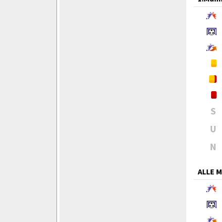
S
U
N
ALLE 