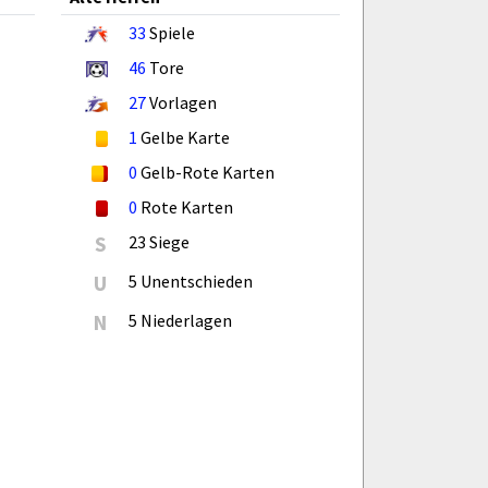
33
Spiele
46
Tore
27
Vorlagen
1
Gelbe Karte
0
Gelb-Rote Karten
0
Rote Karten
S
23 Siege
U
5 Unentschieden
N
5 Niederlagen