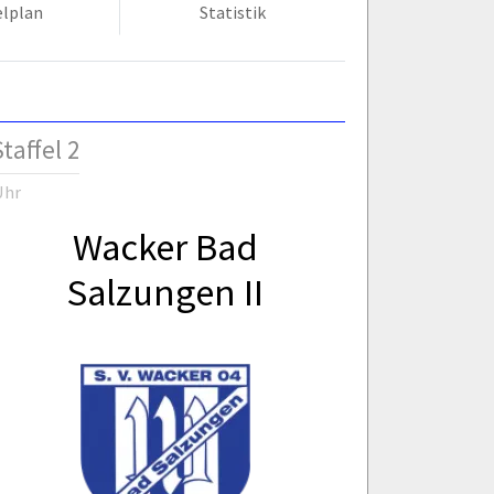
elplan
Statistik
taffel 2
Uhr
Wacker Bad
Salzungen II