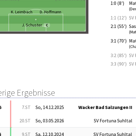
1:0 (8')
Mat
(De
K. Leimbach
D. Hoffmann
1:1 (12')
SV 
J. Schuster
C
2:1 (55')
Sa
(Mat
3:1 (70')
Mat
(Cha
3:2 (85')
SV 
3:3 (90')
SV 
erige Ergebnisse
6
7.ST
So, 14.12.2025
Wacker Bad Salzungen II
20.ST
So, 03.05.2026
SV Fortuna Suhltal
5
9.ST
Sa, 12.10.2024
SV Fortuna Suhltal