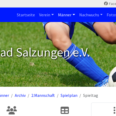
Fac
Startseite
Verein
Männer
Nachwuchs
Foto
ad Salzungen e.V.
änner
Archiv
2.Mannschaft
Spielplan
Spieltag