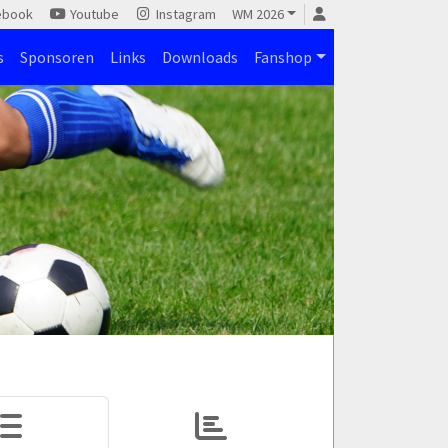
ebook
Youtube
Instagram
WM 2026
s
Sponsoren
Links
Downloads
Fanshop