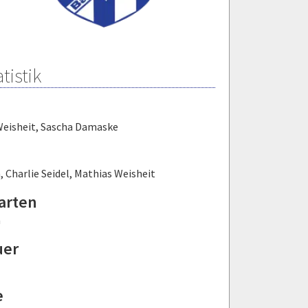
tistik
Weisheit
,
Sascha Damaske
m
,
Charlie Seidel
,
Mathias Weisheit
arten
m
uer
e