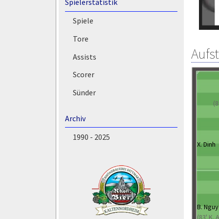
Spielerstatistik
Spiele
Tore
Aufs
Assists
Scorer
Sünder
(8
Archiv
1990 - 2025
X. Dinh
B. Ngu
(83' K.