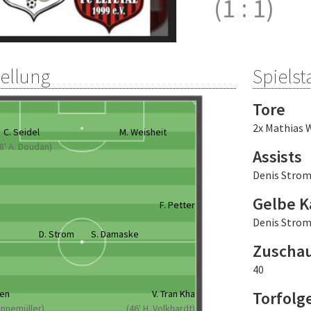
(1
:
1)
tellung
Spielsta
Tore
2x Mathias 
C. Seidel
M. Weisheit
8' A. Doudan)
Assists
Denis Stro
Gelbe K
F. Petter
Denis Stro
D. Strom
S. Damaske
Zuscha
40
yen
V. Tran Kha
Torfolg
 Annemüller)
(46' H. Volkhardt)