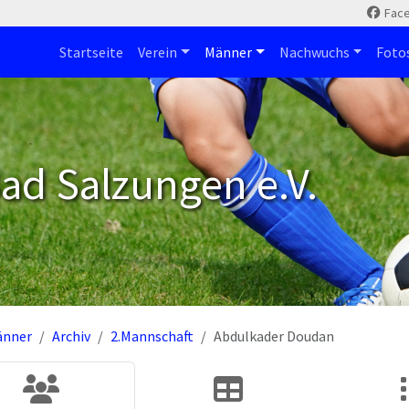
Fac
Startseite
Verein
Männer
Nachwuchs
Foto
ad Salzungen e.V.
änner
Archiv
2.Mannschaft
Abdulkader Doudan