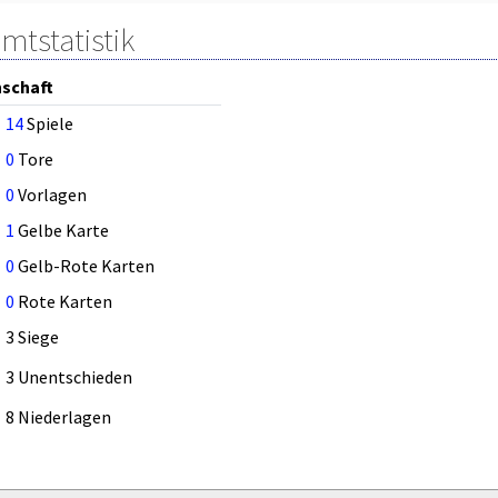
mtstatistik
schaft
14
Spiele
0
Tore
0
Vorlagen
1
Gelbe Karte
0
Gelb-Rote Karten
0
Rote Karten
3 Siege
3 Unentschieden
8 Niederlagen