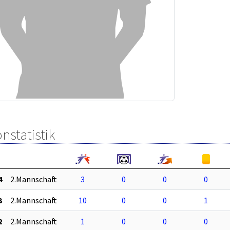
nstatistik
4
2.Mannschaft
3
0
0
0
3
2.Mannschaft
10
0
0
1
2
2.Mannschaft
1
0
0
0