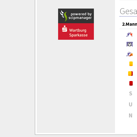
Gesa
2.Mann
S
U
N