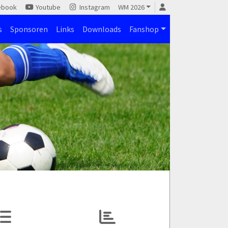
ebook
Youtube
Instagram
WM 2026
s
Sponsoren
Links
Downloads
Fanshop